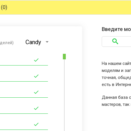
(0)
Введите мо
Candy
оделей)
На нашем сайт
моделям и зап
точная, общед
есть в Интерн
Данная база с
мастеров, так