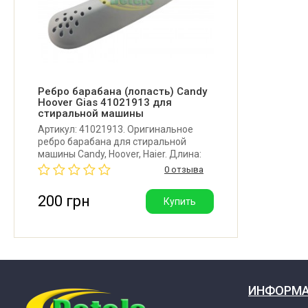
Candy BWM 14105PH7-AL 31010774
Candy BWM 14105PHR 31008478
Candy BWM 14105PHR7-AL 31010775
Ребро барабана (лопасть) Candy
Hoover Gias 41021913 для
стиральной машины
Candy BWM 1410PH7 31008086
Артикул: 41021913. Оригинальное
ребро барабана для стиральной
машины Candy, Hoover, Haier. Длина:
Candy BWM 1410PH7 31008092
180 мм. Крепление: 6 защелок.
0 отзыва
Производитель: Италия.
200 грн
Купить
Candy BWM 1410PH7B 31008090
Candy BWM 1410PH7R 31008091
Candy BWM 1410PHO7 31008093
ИНФОРМ