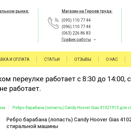
альном рынке:
Магазин на Героев труда:
(095) 110 77 44
(096) 110 77 44
(063) 226 86 83
График работы
ВКА И ОПЛАТА
СТАТЬИ
ОТЗЫВЫ
О НАС
м переулке работает с 8:30 до 14:00, 
не работает.
ана
Ребро барабана (лопасть) Candy Hoover Gias 41021913 для
Ребро барабана (лопасть) Candy Hoover Gias 410
стиральной машины