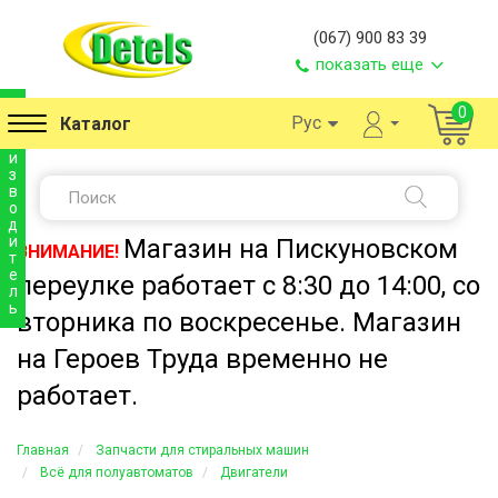
(067) 900 83 39
показать еще
п
0
Рус
Каталог
р
о
и
з
в
о
д
и
Магазин на Пискуновском
ВНИМАНИЕ!
т
е
переулке работает с 8:30 до 14:00, со
л
ь
вторника по воскресенье. Магазин
на Героев Труда временно не
работает.
Главная
Запчасти для стиральных машин
Всё для полуавтоматов
Двигатели