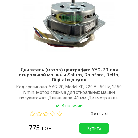
Двигатель (мотор) центрифуги YYG-70 для
стиральной машины Saturn, Rainford, Delfa,
Digital и других
Код оригинала: YYG-70, Model XD, 220 V - 50Hz, 1350
r/min. Мотор отжима для стиральных машин
полуавтомат. Длина вала: 41 мм. Диаметр вала:
10х9 мм (лыска). Длина проводов: 470 мм.
В наличии
Мощность: 70W (0,85A, 5 мкФ). Производитель:
0 отзыва
Китай.
775 грн
Купить