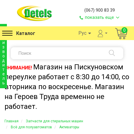
(067) 900 83 39
показать еще
п
0
Рус
Каталог
р
о
и
з
в
о
д
и
Магазин на Пискуновском
ВНИМАНИЕ!
т
е
переулке работает с 8:30 до 14:00, со
л
ь
вторника по воскресенье. Магазин
на Героев Труда временно не
работает.
Главная
Запчасти для стиральных машин
Всё для полуавтоматов
Активаторы