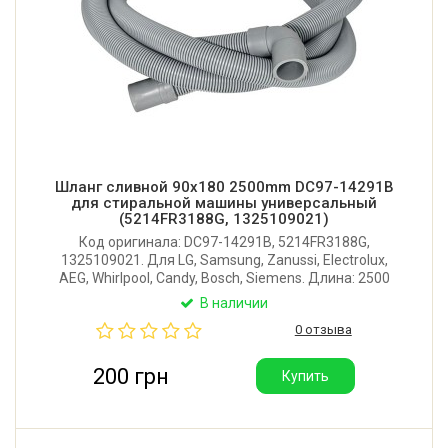
Шланг сливной 90x180 2500mm DC97-14291B
для стиральной машины универсальный
(5214FR3188G, 1325109021)
Код оригинала: DC97-14291B, 5214FR3188G,
1325109021. Для LG, Samsung, Zanussi, Electrolux,
AEG, Whirlpool, Candy, Bosch, Siemens. Длина: 2500
мм. Внутренний диаметр углового наконечника: 19
В наличии
мм. Наружный диаметр прямого наконечника: 25
0 отзыва
мм. Производитель: Италия.
200 грн
Купить