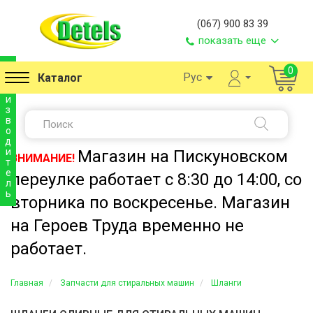
(067) 900 83 39
показать еще
п
0
Рус
Каталог
р
о
и
з
в
о
д
и
Магазин на Пискуновском
ВНИМАНИЕ!
т
е
переулке работает с 8:30 до 14:00, со
л
ь
вторника по воскресенье. Магазин
на Героев Труда временно не
работает.
Главная
Запчасти для стиральных машин
Шланги