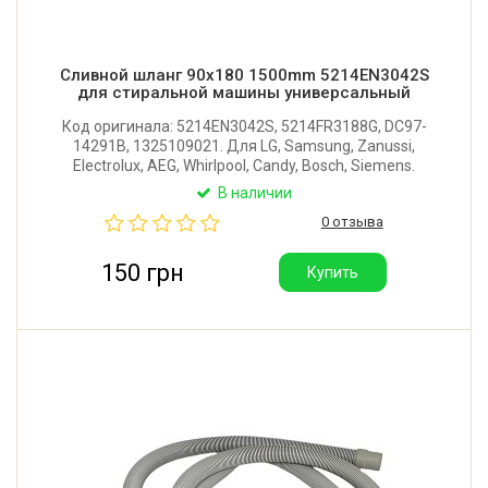
Сливной шланг 90x180 1500mm 5214EN3042S
для стиральной машины универсальный
Код оригинала: 5214EN3042S, 5214FR3188G, DC97-
14291B, 1325109021. Для LG, Samsung, Zanussi,
Electrolux, AEG, Whirlpool, Candy, Bosch, Siemens.
Длина 1500 мм. Внутренний диаметр углового
В наличии
наконечника: 19 мм. Наружный диаметр прямого
0 отзыва
наконечника: 25 мм.
150 грн
Купить