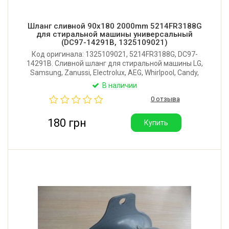
Шланг сливной 90x180 2000mm 5214FR3188G
для стиральной машины универсальный
(DC97-14291B, 1325109021)
Код оригинала: 1325109021, 5214FR3188G, DC97-
14291B. Сливной шланг для стиральной машины LG,
Samsung, Zanussi, Electrolux, AEG, Whirlpool, Candy,
Bosch, Siemens. Длина: 2000 мм. Внутр. диаметр
В наличии
углового наконечника: 19 мм. Наружный диаметр
0 отзыва
прямого наконечника: 24 мм.
180 грн
Купить