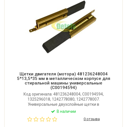
Щетки двигателя (мотора) 481236248004
5*13,5*35 мм в металлическом корпусе для
стиральной машины универсальные
(C00194594)
Код оригинала: 481236248004, C00194594,
1325296018, 1242778080, 1242778007.
Универсальные двухслойные щетки в
металлическом корпусе для стиральной машины
В наличии
Bauknecht, Bosch, Indesit, Siemens, Whirlpool, Zanussi
0 отзыва
и других. Размер: 5x13,5x35 мм. Производитель:
Словакия.