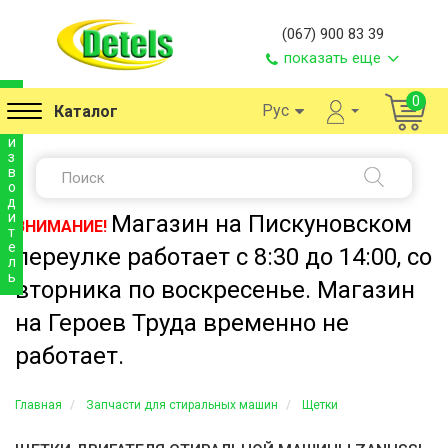
(067) 900 83 39
показать еще
п
0
Рус
Каталог
р
о
и
з
в
о
д
и
Магазин на Пискуновском
ВНИМАНИЕ!
т
е
переулке работает с 8:30 до 14:00, со
л
ь
вторника по воскресенье. Магазин
на Героев Труда временно не
работает.
Главная
Запчасти для стиральных машин
Щетки