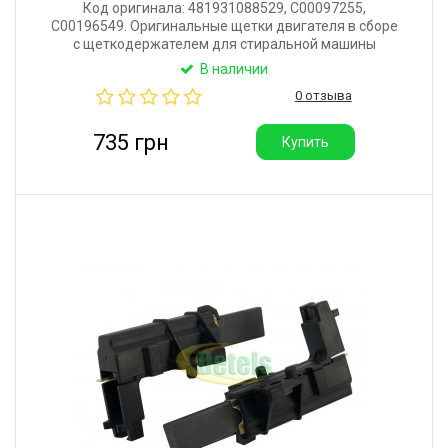
Код оригинала: 481931088529, C00097255,
C00196549. Оригинальные щетки двигателя в сборе
с щеткодержателем для стиральной машины
Ariston, Indesit, Whirlpool. Размер: 5*13,5*36 мм.
В наличии
Производитель: Италия.
0 отзыва
735 грн
Купить