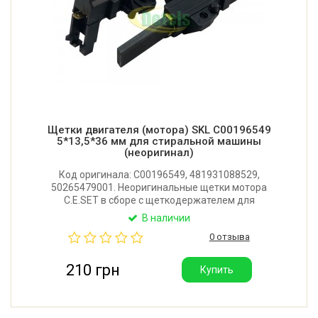
Щетки двигателя (мотора) SKL C00196549
5*13,5*36 мм для стиральной машины
(неоригинал)
Код оригинала: C00196549, 481931088529,
50265479001. Неоригинальные щетки мотора
C.E.SET в сборе с щеткодержателем для
стиральной машины Indesit, Ariston, Whirlpool,
В наличии
Zanussi, Electrolux, AEG, Privileg. Размер: 5x13,5x36
0 отзыва
мм. Левый угол заточки. Производитель: SKL
(Китай)
210 грн
Купить