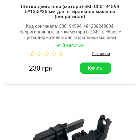
Щетки двигателя (мотора) SKL C00194594
5*13,5*35 мм для стиральной машины
(неоригинал)
Код оригинала: C00194594, 481236248004.
Неоригинальные щетки мотора C.E.SET в сборе с
щеткодержателем для стиральной машины
Whirlpool, Bauknecht, Indesit, Ariston, Zanussi,
В наличии
Electrolux, Bosch, Siemens. Размер: 5x13,5x35 мм.
0 отзыва
Правый угол заточки. Производитель: SKL (Китай)
230 грн
Купить