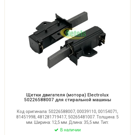
Щетки двигателя (мотора) Electrolux
50226588007 для стиральной машины
Код оригинала: 50226588007, 00039110, 00154071,
81451998, 481281719417, 50265481007. Толщина: 5
мм. Ширина: 12,5 мм. Длина: 35,5 мм. Тип:
двухслойные. Для Zanussi, Electrolux, Candy, Hoover,
В наличии
Bosch, Siemens, Whirlpool. Для двигателя SOLE.