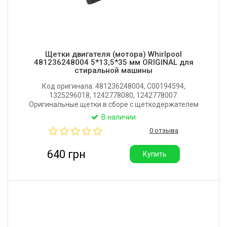
Щетки двигателя (мотора) Whirlpool
481236248004 5*13,5*35 мм ORIGINAL для
стиральной машины
Код оригинала: 481236248004, C00194594,
1325296018, 1242778080, 1242778007.
Оригинальные щетки в сборе с щеткодержателем
для стиральной машины Whirlpool, Bauknecht,
В наличии
Indesit, Ariston, Zanussi, Electrolux, Bosch, Siemens.
0 отзыва
Размер: 5x13,5x35 мм. Производитель: Италия.
640 грн
Купить