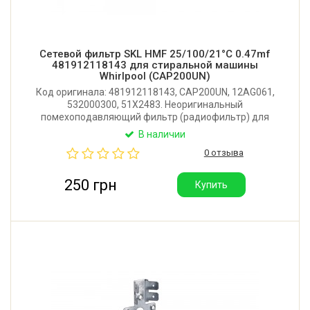
Сетевой фильтр SKL HMF 25/100/21°C 0.47mf
481912118143 для стиральной машины
Whirlpool (CAP200UN)
Код оригинала: 481912118143, CAP200UN, 12AG061,
532000300, 51X2483. Неоригинальный
помехоподавляющий фильтр (радиофильтр) для
стиральной машины Whirlpool и других. Крепление:
В наличии
гайка. Имеет 5 контактов. Производитель: SKL
0 отзыва
(Китай). Отличное качество.
250 грн
Купить