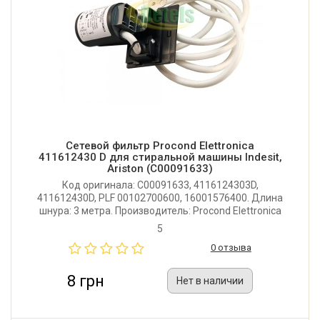
Сетевой фильтр Procond Elettronica
411612430 D для стиральной машины Indesit,
Ariston (C00091633)
Код оригинала: C00091633, 4116124303D,
411612430D, PLF 00102700600, 16001576400. Длина
шнура: 3 метра. Производитель: Procond Elettronica
(Италия), Оригинальная запчасть от компании
5
Indesit.
0 отзыва
8 грн
Нет в наличии