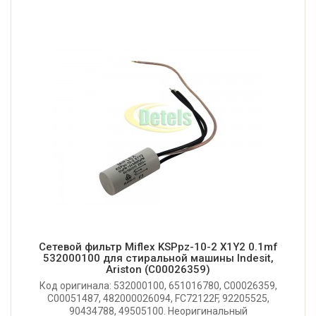
Сетевой фильтр Miflex KSPpz-10-2 X1Y2 0.1mf
532000100 для стиральной машины Indesit,
Ariston (C00026359)
Код оригинала: 532000100, 651016780, C00026359,
C00051487, 482000026094, FC72122F, 92205525,
90434788, 49505100. Неоригинальный