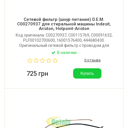
Сетевой фильтр (шнур питания) D.E.M.
C00270937 для стиральной машины Indesit,
Ariston, Hotpoint-Ariston
Код оригинала: C00270937, C00115769, C00091632,
PLF00102700600, 16001576400, 444680430.
Оригинальный сетевой фильтр с проводом для
стиральной машины Indesit, Ariston, Hotpoint-Ariston.
В наличии
Длина шнура: 1.5 метра. Производитель: D.E.M.
0 отзыва
(Италия).
725 грн
Купить