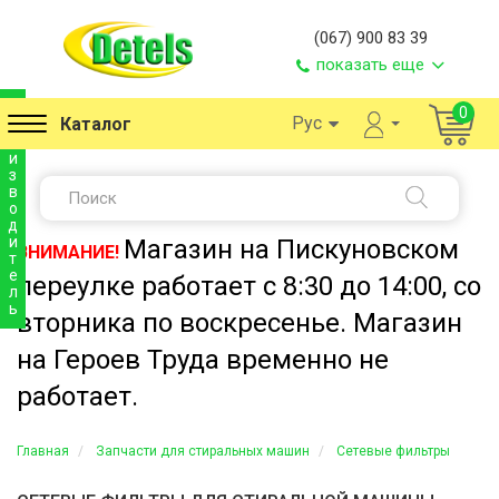
(067) 900 83 39
показать еще
п
0
Рус
Каталог
р
о
и
з
в
о
д
и
Магазин на Пискуновском
ВНИМАНИЕ!
т
е
переулке работает с 8:30 до 14:00, со
л
ь
вторника по воскресенье. Магазин
на Героев Труда временно не
работает.
Главная
Запчасти для стиральных машин
Сетевые фильтры