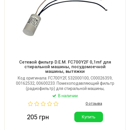
Сетевой фильтр D.E.M. FC700Y2F 0,1mf для
стиральной машины, посудомоечной
машины, вытяжки
Код оригинала: FC700Y2F, 532000100, C00026359,
00162532, 00600233. Помехоподавляющий фильтр
(радиофильтр) для стиральной машины,
посудомоечной машины, вытяжки. Размер: 41x23
В наличии
мм. Параметры: 0,1uF(X2)+2,2 2x2,7nF(Y2). Питание:
0 отзыва
250V. Производитель: D.E.M. (Хорватия).
205 грн
Купить