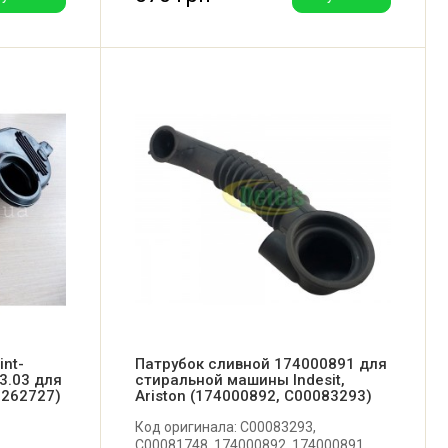
int-
Патрубок сливной 174000891 для
93.03 для
стиральной машины Indesit,
0262727)
Ariston (174000892, C00083293)
Код оригинала: C00083293,
C00081748, 174000892, 174000891.