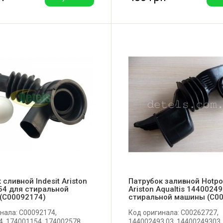
Италия.
 сливной Indesit Ariston
Патрубок заливной Hotpo
54 для стиральной
Ariston Aqualtis 1440024
(C00092174)
стиральной машины (C0
нала: C00092174,
Код оригинала: C00262727,
, 174001154, 174002578,
144002493.03, 14400249303,