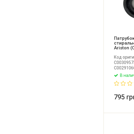
Патрубо
стиральн
Ariston 
Код ориги
C00309575
C00291060
174003075
В нали
174003535
00600103
Оригиналь
бака к на
795 гр
Indesit, A
Италия.