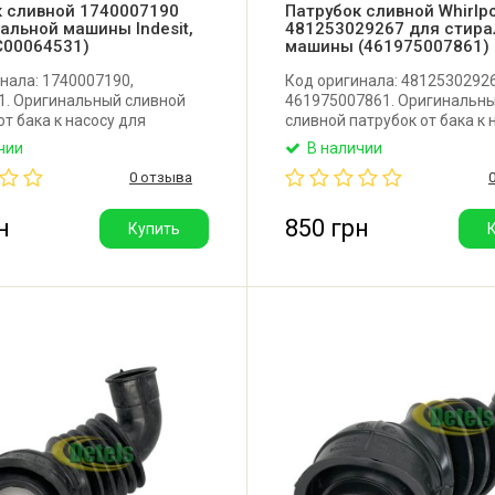
к сливной 1740007190
Патрубок сливной Whirlp
альной машины Indesit,
481253029267 для стира
(C00064531)
машины (461975007861)
нала: 1740007190,
Код оригинала: 48125302926
1. Оригинальный сливной
461975007861. Оригинальн
от бака к насосу для
сливной патрубок от бака к 
й машины Indesit, Ariston.
для стиральной машины Whir
чии
В наличии
тель: Италия.
Bauknecht, Bosch, Siemens, G
0 отзыва
Indesit, Ariston, Hotpoint-Aris
Производитель: Италия.
н
850 грн
Купить