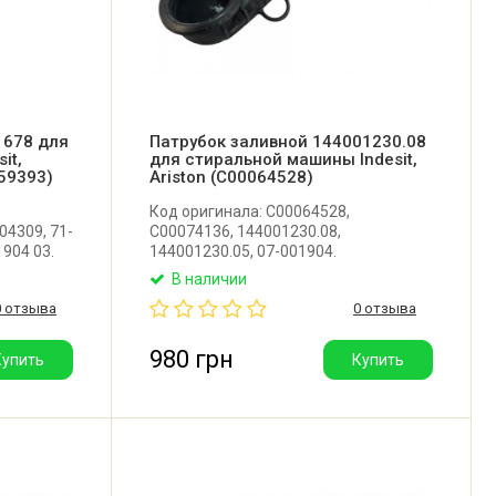
1678 для
Патрубок заливной 144001230.08
it,
для стиральной машины Indesit,
259393)
Ariston (C00064528)
Код оригинала: C00064528,
04309, 71-
C00074136, 144001230.08,
1904 03.
144001230.05, 07-001904.
убок от
Оригинальный заливной патрубок от
В наличии
ной машины
порошкоприемника к баку для
0 отзыва
0 отзыва
ль:
стиральной машины Indesit, Ariston.
Производитель: Италия.
980 грн
Купить
Купить