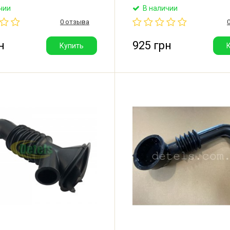
риемнику для стиральной
порошкоприемника к баку д
чии
В наличии
лина: 1000 мм. Внутренний
стиральной машины Indesit, A
0 отзыва
9 мм. Наружный диаметр: 15
Производитель: Италия.
 обрезать по длине до
мого размера.
н
925 грн
Купить