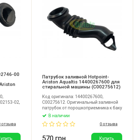
02746-00
Патрубок заливной Hotpoint-
Ariston Aqualtis 14400267600 для
Ariston
стиральной машины (C00275612)
0,
Код оригинала: 14400267600,
02153-02,
C00275612. Оригинальный заливной
патрубок от порошкоприемника к баку
й
для стиральной машины Hotpoint-
В наличии
Ariston Aqualtis. Производитель:
0 отзыва
0 отзыва
ля
Италия.
Hotpoint-
ель:
570 грн
Купить
Купить