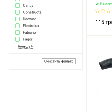
порошком
В нали
Candy
машины. Д
диаметр: 
Constructa
мм. Можно
Daewoo
необходи
115 гр
Electrolux
Fabiano
Fagor
больше
Очистить фильтр