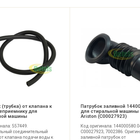
 (трубка) от клапана к
Патрубок заливной 1440
еприемнику для
для стиральной машины I
ной машины
Ariston (C00027923)
нала: 557449.
Код оригинала: 144000580.0
льный соединительный
C00027923, 7002386. Ориги
от клапана подачи воды к
заливной патрубок от