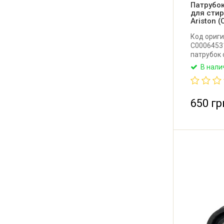
Патрубо
для стир
Ariston 
Код ориги
C0006453
патрубок 
стирально
В нали
Производи
650 гр