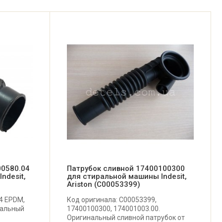
00580.04
Патрубок сливной 17400100300
ndesit,
для стиральной машины Indesit,
Ariston (C00053399)
4 EPDM,
Код оригинала: C00053399,
нальный
17400100300, 174001003.00.
Оригинальный сливной патрубок от