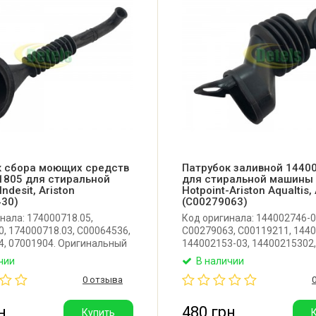
к сбора моющих средств
Патрубок заливной 1440
1805 для стиральной
для стиральной машины
ndesit, Ariston
Hotpoint-Ariston Aqualtis, 
430)
(C00279063)
нала: 174000718.05,
Код оригинала: 144002746-0
, 174000718.03, C00064536,
C00279063, C00119211, 1440
4, 07001904. Оригинальный
144002153-03, 14400215302,
 сбора моющих средств для
14400215303. Оригинальны
чии
В наличии
й машины Indesit, Ariston.
заливной патрубок от
0 отзыва
тель: Италия.
порошкоприемника к баку д
стиральной машины Ariston, 
Ariston Aqualtis. Производит
н
480 грн
Купить