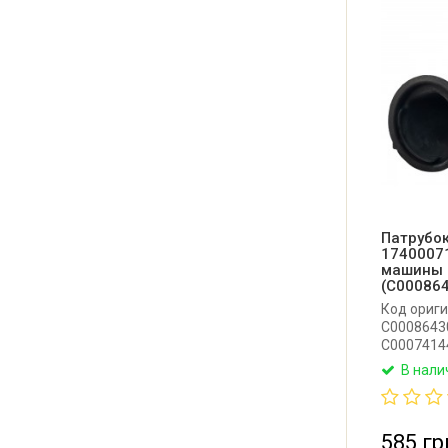
Патрубо
1740007
машины I
(C00086
Код ориги
C00086430
C0007414
патрубок
В нали
стирально
Производи
585 гр