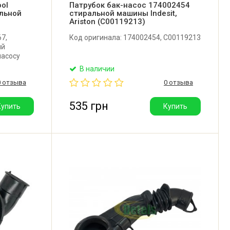
ool
Патрубок бак-насос 174002454
льной
стиральной машины Indesit,
Ariston (C00119213)
7,
Код оригинала: 174002454, C00119213
ый
насосу
lpool,
В наличии
orenje,
0 отзыва
0 отзыва
ton.
535 грн
Купить
Купить