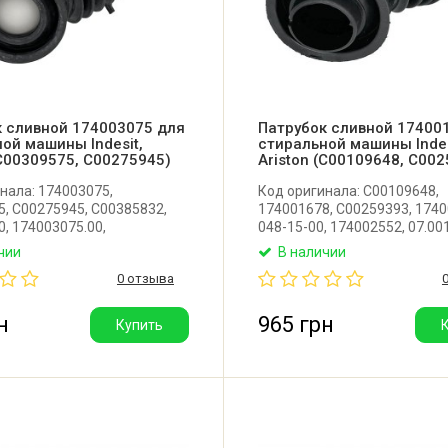
к сливной 174003075 для
Патрубок сливной 17400
ой машины Indesit,
стиральной машины Indes
(C00309575, C00275945)
Ariston (C00109648, C00
нала: 174003075,
Код оригинала: C00109648,
, C00275945, C00385832,
174001678, C00259393, 1740
, 174003075.00,
048-15-00, 174002552, 07.00
00, 07.001904,
Оригинальный сливной патр
чии
В наличии
.03, 17400353503,
бака к насосу для стираль
0 отзыва
0, W11181352.
Indesit, Ariston. Производите
ный сливной патрубок от
Италия.
сосу для стиральной машины
н
965 грн
Купить
riston. Производитель: