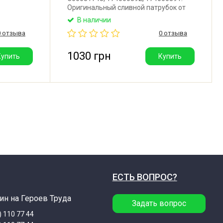
Оригинальный сливной патрубок от
бака к насосу для стиральной машины
В наличии
рубок от
Indesit, Ariston, Whirlpool.
0 отзыва
0 отзыва
ля
Производитель: Италия.
Hotpoint-
ель:
1030 грн
Купить
Купить
ЕСТЬ ВОПРОС?
ин на Героев Труда
Задать вопрос
) 110 77 44