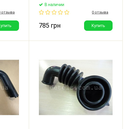
ля
бака к насосу для стиральной машины
В наличии
riston.
Indesit, Ariston, Whirlpool.
0 отзыва
0 отзыва
Производитель: Италия.
785 грн
Купить
Купить