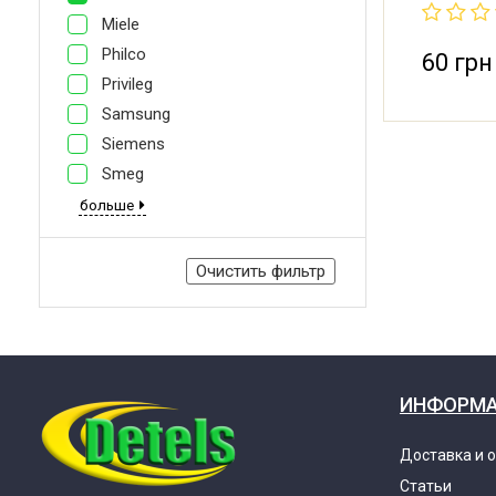
AFC72909
Miele
Оригинал
Philco
машины LG
60 грн
Privileg
Samsung
Siemens
Smeg
больше
Очистить фильтр
ИНФОРМ
Доставка и 
Статьи