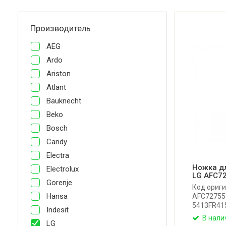
Производитель
AEG
Ardo
Ariston
Atlant
Bauknecht
Beko
Bosch
Candy
Electra
Ножка д
Electrolux
LG AFC7
Gorenje
Код ориги
Hansa
AFC727554
5413FR41
Indesit
AFC72909
В нали
LG
4779EN40