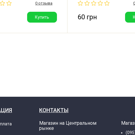
0 отзыва
301, AFC72909310.
AFC72755401, 5413FR4154F,
ьная ножка для стиральной
AFC72909301. Оригинальна
. Резьба: М10*1,25 мм.
стиральной машины LG. Рез
60 грн
Купить
М10*1,25 мм.
АЦИЯ
КОНТАКТЫ
Магазин на Центральном
Магаз
оплата
рынке
(095