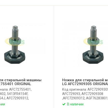
ля стиральной машины
Ножка для стиральной 
2755401 ORIGINAL
LG AFC72909305 ORIGINA
нала: AFC72755401,
Код оригинала: AFC7290930
02, 5413FR4154F,
AFC729093, AFC72909308
54J, AFC72909312,
,AFC72909312, AGF76283801
308, AGF76283801,
4779EN4001C, 4779ER3002A,
чии
В наличии
01C, AFC727554,
AFC72909501, 5413FR4154A,