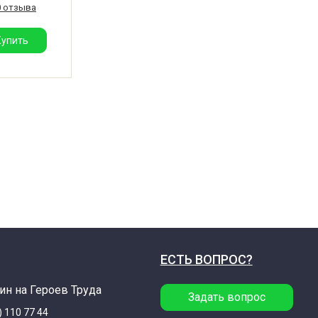
0 отзыва
я ножка
ьба:
Купить
ЕСТЬ ВОПРОС?
ин на Героев Труда
Задать вопрос
) 110 77 44