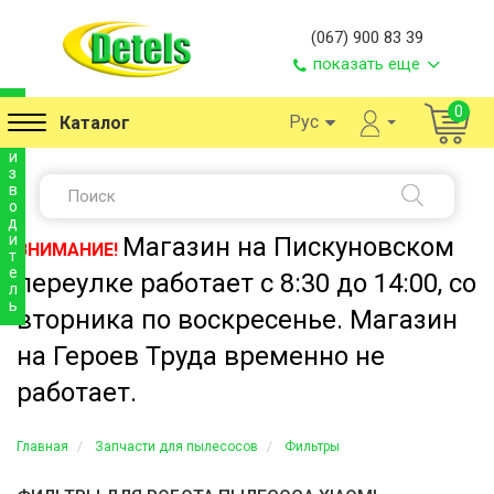
(067) 900 83 39
показать еще
п
0
Рус
Каталог
р
о
и
з
в
о
д
и
Магазин на Пискуновском
ВНИМАНИЕ!
т
е
переулке работает с 8:30 до 14:00, со
л
ь
вторника по воскресенье. Магазин
на Героев Труда временно не
работает.
Главная
Запчасти для пылесосов
Фильтры