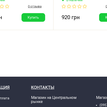
роизводитель: Китай.
Moulinex, Tefal. Шестерни р
0 отзыва
со смазкой.
н
920 грн
Купить
АЦИЯ
КОНТАКТЫ
Магазин на Центральном
Магаз
оплата
рынке
(095