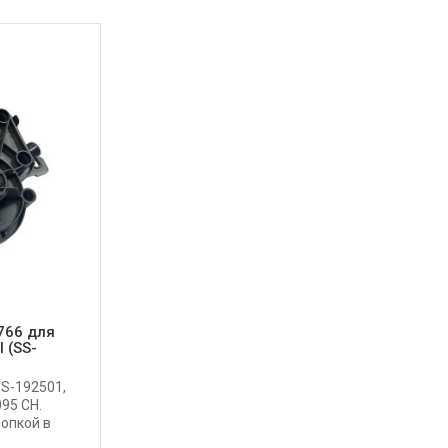
766 для
 (SS-
SS-192501,
95 CH.
опкой в
мясорубки