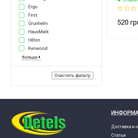
смазки. П
Ergo
First
520 гр
Grunhelm
HausMark
Hilton
Kenwood
больше
Очистить фильтр
ИНФОРМ
Доставка и 
Статьи