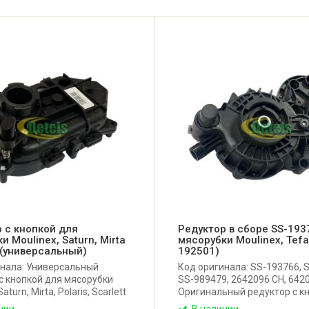
 с кнопкой для
Редуктор в сборе SS-193
и Moulinex, Saturn, Mirta
мясорубки Moulinex, Tefal
 (универсальный)
192501)
инала: Универсальный
Код оригинала: SS-193766, 
с кнопкой для мясорубки
SS-989479, 2642096 CH, 6420
aturn, Mirta, Polaris, Scarlett
Оригинальный редуктор с кн
 Шестерни редуктора без
сборе с шестеренками для 
чии
В наличии