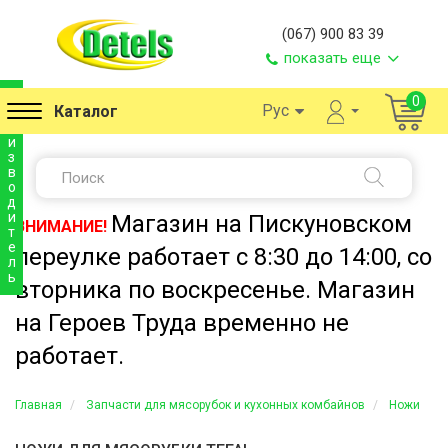
(067) 900 83 39
показать еще
п
0
Рус
Каталог
р
о
и
з
в
о
д
и
Магазин на Пискуновском
ВНИМАНИЕ!
т
е
переулке работает с 8:30 до 14:00, со
л
ь
вторника по воскресенье. Магазин
на Героев Труда временно не
работает.
Главная
Запчасти для мясорубок и кухонных комбайнов
Ножи