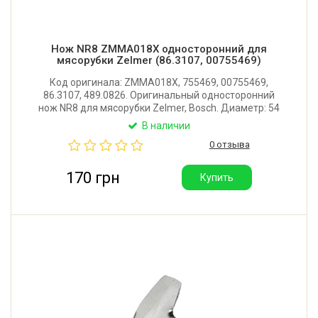
Нож NR8 ZMMA018X односторонний для
мясорубки Zelmer (86.3107, 00755469)
Код оригинала: ZMMA018X, 755469, 00755469,
86.3107, 489.0826. Оригинальный односторонний
нож NR8 для мясорубки Zelmer, Bosch. Диаметр: 54
мм. Размер отверстия: 10x10 мм. Толщина ножа: 9
В наличии
мм. Под сетку 62 мм. Производитель: Польша.
0 отзыва
170 грн
Купить