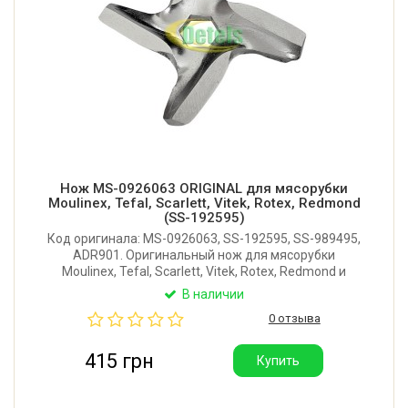
Нож MS-0926063 ORIGINAL для мясорубки
Moulinex, Tefal, Scarlett, Vitek, Rotex, Redmond
(SS-192595)
Код оригинала: MS-0926063, SS-192595, SS-989495,
ADR901. Оригинальный нож для мясорубки
Moulinex, Tefal, Scarlett, Vitek, Rotex, Redmond и
других. Внешний диаметр: 45 мм. Толщина ножа: 4,5
В наличии
мм. Посадочное место: шестигранник 8 мм.
0 отзыва
415 грн
Купить