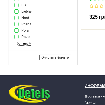
низкотем
LG
Температу
Длина кап
Liebherr
Производи
325 гр
Nord
Philips
Polar
Pozis
больше
Очистить фильтр
ИНФОРМ
Доставка и 
Статьи