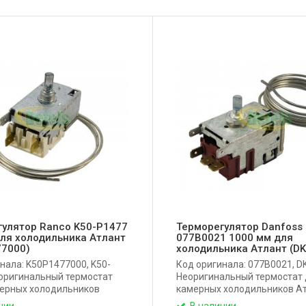
гулятор Ranco K50-P1477
Терморегулятор Danfoss
ля холодильника Атлант
077B0021 1000 мм для
77000)
холодильника Атлант (DK
нала: K50P1477000, K50-
Код оригинала: 077B0021, DK
еоригинальный термостат
Неоригинальный термостат 
мерных холодильников
камерных холодильников Ат
нск, Snaige и других с
Минск, Snaige и других с
чии
В наличии