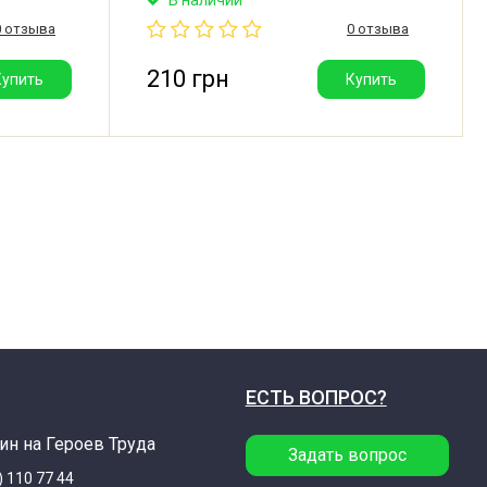
ителем.
и других с низкотемпературным
0 отзыва
0 отзыва
епло
испарителем. Температурный
Длина
диапазон: -17/-1°C. Длина капилляра:
одитель:
800 мм. Производитель: Китай.
210 грн
Купить
Купить
Хорошее качество.
ЕСТЬ ВОПРОС?
ин на Героев Труда
Задать вопрос
) 110 77 44