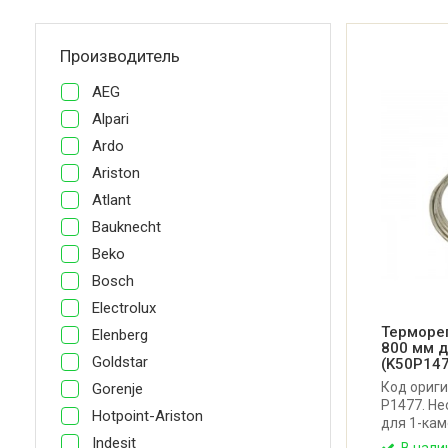
Производитель
AEG
Alpari
Ardo
Ariston
Atlant
Bauknecht
Beko
Bosch
Electrolux
Терморе
Elenberg
800 мм д
Goldstar
(K50P14
Код ориги
Gorenje
P1477. Н
Hotpoint-Ariston
для 1-ка
Атлант, Ми
Indesit
В нали