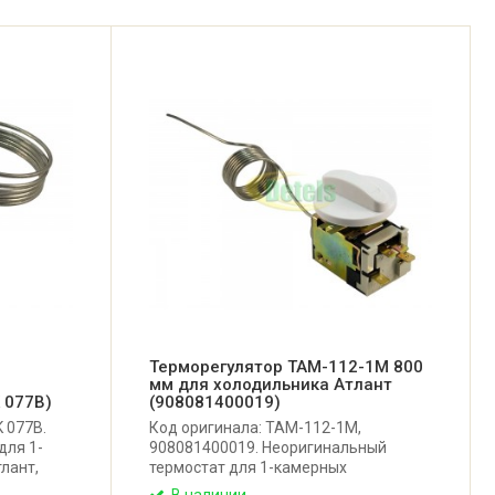
Терморегулятор ТАМ-112-1М 800
мм для холодильника Атлант
 077B)
(908081400019)
 077B.
Код оригинала: ТАМ-112-1М,
для 1-
908081400019. Неоригинальный
лант,
термостат для 1-камерных
холодильников Атлант, Минск, Snaige
В наличии