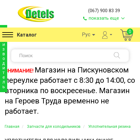
(067) 900 83 39
показать еще
п
0
Рус
Каталог
р
о
и
з
в
о
д
и
Магазин на Пискуновском
ВНИМАНИЕ!
т
е
переулке работает с 8:30 до 14:00, со
л
ь
вторника по воскресенье. Магазин
на Героев Труда временно не
работает.
Главная
Запчасти для холодильников
Уплотнительная резина