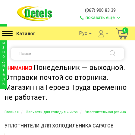
(067) 900 83 39
показать еще
п
0
Рус
Каталог
р
о
и
з
в
о
д
и
Понедельник — выходной.
ВНИМАНИЕ!
т
е
Отправки почтой со вторника.
л
ь
Магазин на Героев Труда временно
не работает.
Главная
Запчасти для холодильников
Уплотнительная резина
УПЛОТНИТЕЛИ ДЛЯ ХОЛОДИЛЬНИКА САРАТОВ