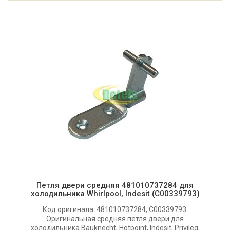
Петля двери средняя 481010737284 для
холодильника Whirlpool, Indesit (C00339793)
Код оригинала: 481010737284, C00339793.
Оригинальная средняя петля двери для
холодильника Bauknecht, Hotpoint, Indesit, Privileg,