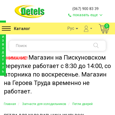
(067) 900 83 39
показать еще
п
0
Рус
Каталог
р
о
и
з
в
о
д
и
Магазин на Пискуновском
ВНИМАНИЕ!
т
е
переулке работает с 8:30 до 14:00, со
л
ь
вторника по воскресенье. Магазин
на Героев Труда временно не
работает.
Главная
Запчасти для холодильников
Петли дверей