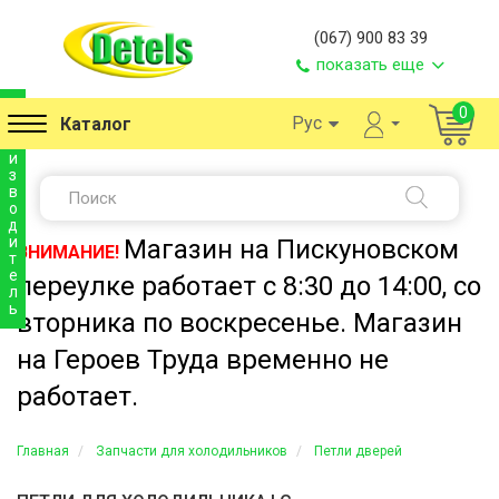
(067) 900 83 39
показать еще
п
0
Рус
Каталог
р
о
и
з
в
о
д
и
Магазин на Пискуновском
ВНИМАНИЕ!
т
е
переулке работает с 8:30 до 14:00, со
л
ь
вторника по воскресенье. Магазин
на Героев Труда временно не
работает.
Главная
Запчасти для холодильников
Петли дверей