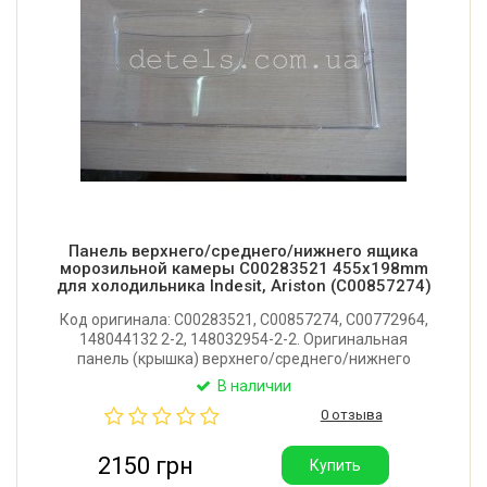
Панель верхнего/среднего/нижнего ящика
морозильной камеры C00283521 455x198mm
для холодильника Indesit, Ariston (C00857274)
Код оригинала: C00283521, C00857274, C00772964,
148044132 2-2, 148032954-2-2. Оригинальная
панель (крышка) верхнего/среднего/нижнего
ящика морозильной камеры для холодильника
В наличии
Indesit, Ariston, Whirlpool, Stinol. Размер: 455x198 мм.
0 отзыва
Производитель: Италия.
2150 грн
Купить