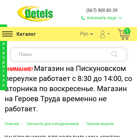
(067) 900 83 39
показать еще
п
0
Рус
Каталог
р
о
и
з
в
о
д
и
Магазин на Пискуновском
ВНИМАНИЕ!
т
е
переулке работает с 8:30 до 14:00, со
л
ь
вторника по воскресенье. Магазин
на Героев Труда временно не
работает.
Главная
Запчасти для холодильников
Панели ящиков