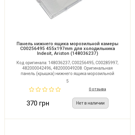
Панель нижнего ящика морозильной камеры
C00256495 455x197mm для холодильника
Indesit, Ariston (148036237)
Код оригинала: 148036237, C00256495, C00285997,
482000042496, 482000049208. Оригинальная
панель (крышка) нижнего ящика морозильной
камеры холодильника Ariston, Hotpoint-Ariston,
5
Indesit, Stinol. Размер: 455x197 мм. Производитель:
0 отзыва
Италия.
370 грн
Нет в наличии