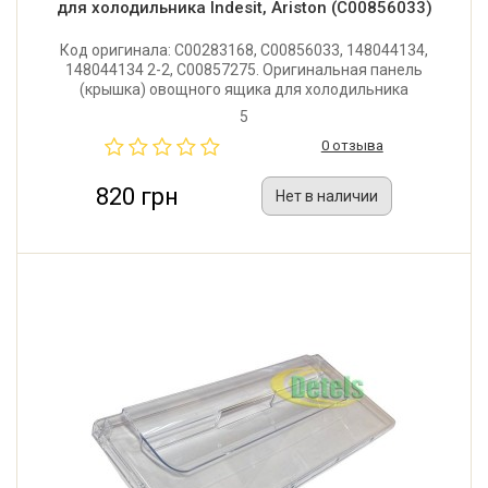
для холодильника Indesit, Ariston (C00856033)
Код оригинала: C00283168, C00856033, 148044134,
148044134 2-2, C00857275. Оригинальная панель
(крышка) овощного ящика для холодильника
Indesit, Ariston. Размер: 250x165 мм. Производитель:
5
Италия.
0 отзыва
820 грн
Нет в наличии