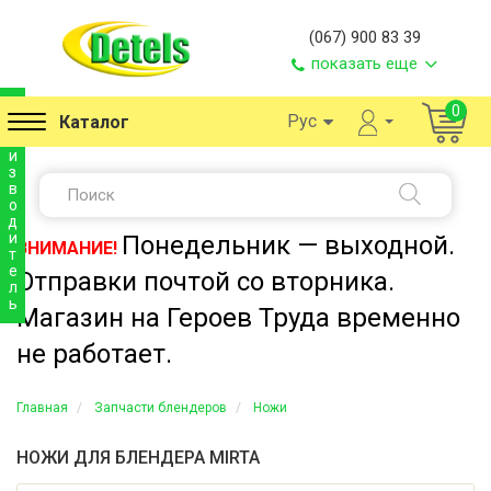
(067) 900 83 39
показать еще
п
0
Рус
Каталог
р
о
и
з
в
о
д
и
Понедельник — выходной.
ВНИМАНИЕ!
т
е
Отправки почтой со вторника.
л
ь
Магазин на Героев Труда временно
не работает.
Главная
Запчасти блендеров
Ножи
НОЖИ ДЛЯ БЛЕНДЕРА MIRTA