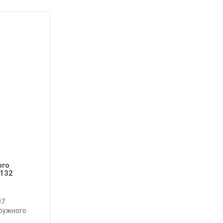
ого
0132
7.
ружного
анесены