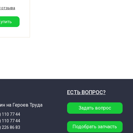
ml / 20
0 отзыва
rt. Также
блендеры
 70 мм.
Купить
ЕСТЬ ВОПРОС?
ин на Героев Труда
Задать вопрос
) 110 77 44
) 110 77 44
Подобрать запчасть
) 226 86 83