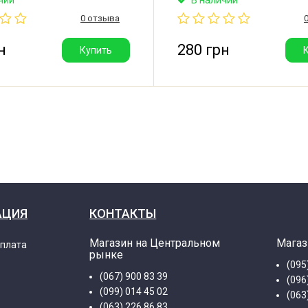
мерные отметки. Объем: 600
0 отзыва
fl.oz. Original Braun Spare Pa
подходит на любые другие 
с диаметром ножки не более
н
280 грн
Купить
АЦИЯ
КОНТАКТЫ
Магазин на Центральном
Магаз
оплата
рынке
(095
(067) 900 83 39
(096
(099) 014 45 02
(063
(063) 226 86 83