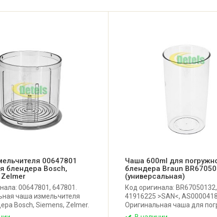
мельчителя 00647801
Чаша 600ml для погружн
я блендера Bosch,
блендера Braun BR6705
 Zelmer
(универсальная)
нала: 00647801, 647801.
Код оригинала: BR67050132,
ьная чаша измельчителя
41916225 >SAN<, AS0000418
ера Bosch, Siemens, Zelmer.
Оригинальная чаша для пог
0 мл.
блендера Braun. На чаше н
чии
В наличии