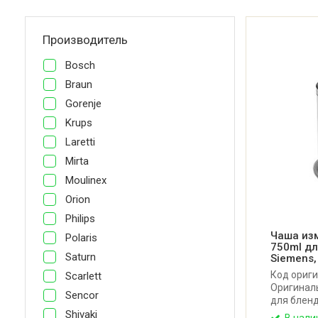
Производитель
Bosch
Braun
Gorenje
Krups
Laretti
Mirta
Moulinex
Orion
Philips
Чаша из
Polaris
750ml дл
Saturn
Siemens,
Код ориги
Scarlett
Оригинал
Sencor
для бленд
Объем: 75
Shivaki
В нали