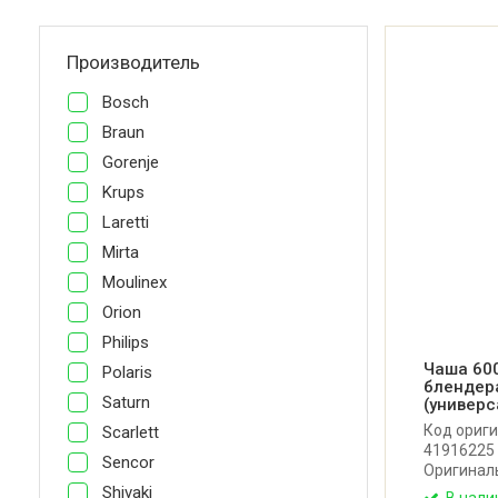
Производитель
Bosch
Braun
Gorenje
Krups
Laretti
Mirta
Moulinex
Orion
Philips
Чаша 600
Polaris
блендер
Saturn
(универс
Код ориги
Scarlett
41916225
Sencor
Оригинал
блендера 
Shivaki
В нали