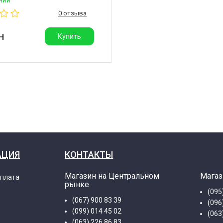
метки. Объем: 600ml / 20
0 отзыва
ginal Braun Spare Part. Также
 на любые другие блендеры
ом ножки не более 70 мм.
н
Купить
АЦИЯ
КОНТАКТЫ
Магазин на Центральном
Магаз
оплата
рынке
(095
(067) 900 83 39
(096
(099) 014 45 02
(063
(063) 226 86 83