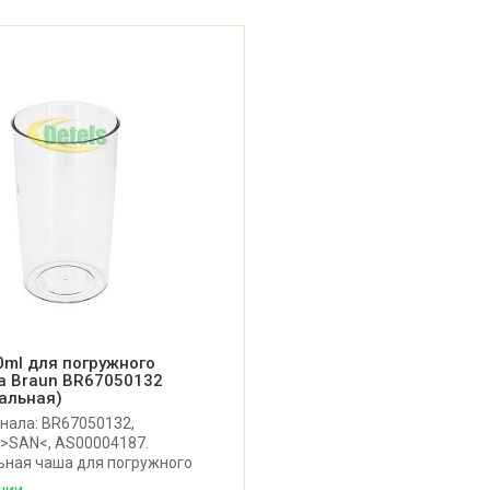
ml для погружного
а Braun BR67050132
альная)
нала: BR67050132,
 >SAN<, AS00004187.
ьная чаша для погружного
Braun. На чаше нанесены
чии