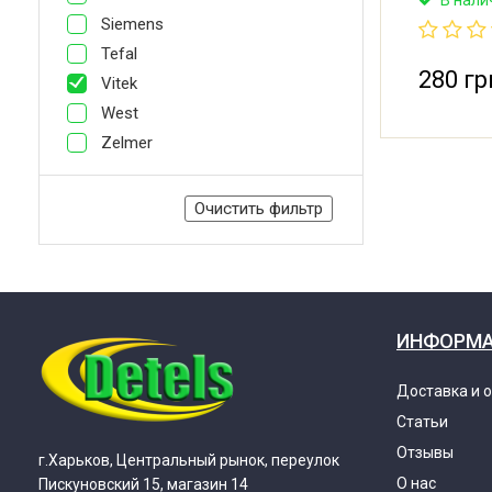
мерные от
Siemens
fl.oz. Ori
подходит
Tefal
с диаметр
280 гр
Vitek
West
Zelmer
Очистить фильтр
ИНФОРМ
Доставка и 
Статьи
Отзывы
г.Харьков, Центральный рынок, переулок
О нас
Пискуновский 15, магазин 14