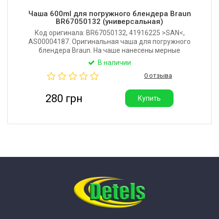
Чаша 600ml для погружного блендера Braun
BR67050132 (универсальная)
Код оригинала: BR67050132, 41916225 >SAN<,
AS00004187. Оригинальная чаша для погружного
блендера Braun. На чаше нанесены мерные
отметки. Объем: 600ml / 20 fl.oz. Original Braun Spare
В наличии
Part. Также подходит на любые другие блендеры с
0 отзыва
диаметром ножки не более 70 мм.
280 грн
Купить