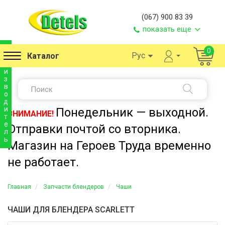
(067) 900 83 39
показать еще
п
0
Рус
Каталог
р
о
и
з
в
о
д
и
Понедельник — выходной.
ВНИМАНИЕ!
т
е
Отправки почтой со вторника.
л
ь
Магазин на Героев Труда временно
не работает.
Главная
Запчасти блендеров
Чаши
ЧАШИ ДЛЯ БЛЕНДЕРА SCARLETT