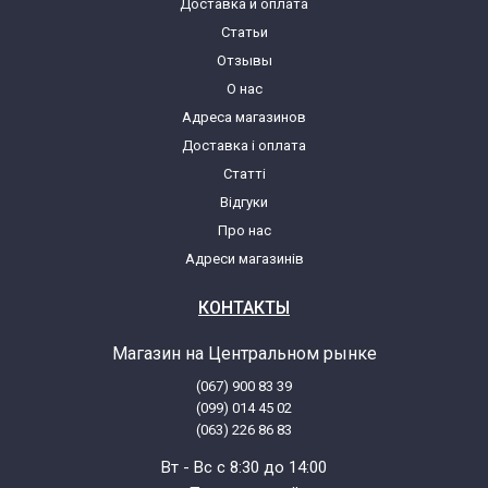
Доставка и оплата
Статьи
Miele W 6566
Отзывы
О нас
Miele W 6576
Адреса магазинов
Доставка і оплата
Miele W 6746
Статті
Відгуки
Miele W 6749
Про нас
Адреси магазинів
Miele W 6766
КОНТАКТЫ
Miele W 6769
Магазин на Центральном рынке
(067) 900 83 39
Miele W 67-69
(099) 014 45 02
(063) 226 86 83
Miele W4145
Вт - Вс с 8:30 до 14:00