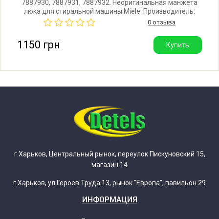
7887930, 7887931, 7887932. Неоригинальная манжета
люка для стиральной машины Miele. Производитель:
Miele W 4476
Италия.
0 отзыва
1150 грн
Купить
Miele W 4479
Miele W 6000 Gala Grande XL
Miele W 6000 Primavera Plus
Miele W 6000 WPS
Miele W 6500
г.Харьков, Центральный рынок, переулок Пискуновский 15,
магазин 14
Miele W 6546
г.Харьков, ул.Героев Труда 13, рынок "Европа", павильон 29
ИНФОРМАЦИЯ
Miele W 6547