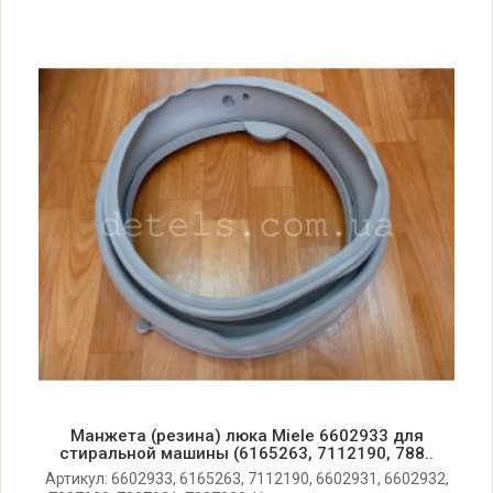
Miele W 4446
Miele W 4449
Miele W 44-49
Miele W 4459
Miele W 4466
Miele W 4469
Miele W 44-69
Манжета (резина) люка Miele 6602933 для
стиральной машины (6165263, 7112190, 788..
Miele W 44-69 SV
Артикул: 6602933, 6165263, 7112190, 6602931, 6602932,