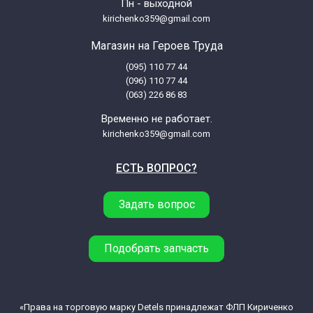
Пн - выходной
Miele W4146
kirichenko359@gmail.com
Магазин на Героев Труда
Miele W4156
(095) 110 77 44
(096) 110 77 44
Miele W4166
(063) 226 86 83
Временно не работает.
Miele W4176
kirichenko359@gmail.com
ЕСТЬ ВОПРОС?
Miele W4446
Задать вопрос
Miele W4449
Miele W4459
Подобрать запчасть
Miele W4466
«Права на торговую марку Detels принадлежат ФЛП Кириченко