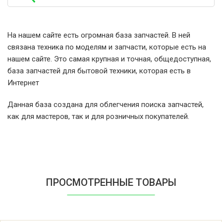
Miele Paramount
Miele Premium Edition
На нашем сайте есть огромная база запчастей. В ней
связана техника по моделям и запчасти, которые есть на
Miele Primavera Plus
нашем сайте. Это самая крупная и точная, общедоступная,
база запчастей для бытовой техники, которая есть в
Miele W 4145
Интернет
Данная база создана для облегчения поиска запчастей,
Miele W 4146
как для мастеров, так и для розничных покупателей.
Miele W 41-46 CH
Miele W 4156
ПРОСМОТРЕННЫЕ ТОВАРЫ
Miele W 4166
Miele W 4176