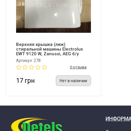
Electrolux EWT10410W (913213041 00)
Electrolux EWT10410W (913213041 01)
Electrolux EWT10420W (913210971 02)
Верхняя крышка (люк)
стиральной машины Electrolux
EWT 9120 W, Zanussi, AEG б/у
Electrolux EWT10420W (913210971 03)
Артикул: 278
0 отзыва
Electrolux EWT10420W (913211091 02)
17 грн
Нет в наличии
Electrolux EWT10420W (913211291 02)
Electrolux EWT10420W (913211291 03)
ИНФОРМ
Electrolux EWT10420W (913211581 02)