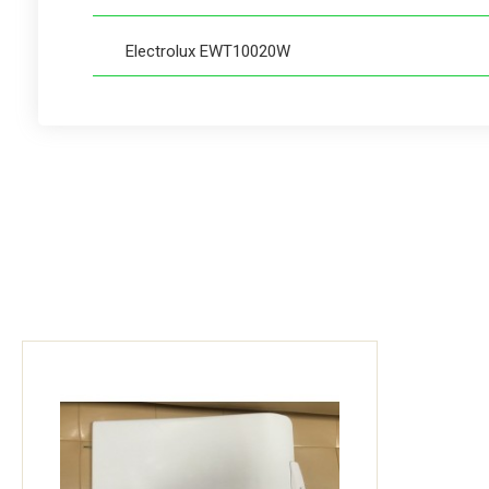
Electrolux EWT10020W
Electrolux EWT10020W (913211911 01)
Electrolux EWT10120W (913210991 02)
Electrolux EWT10120W (913211071 02)
Electrolux EWT10120W (913211711 01)
Electrolux EWT10320W
Electrolux EWT10320W (913212831 01)
Electrolux EWT10410W