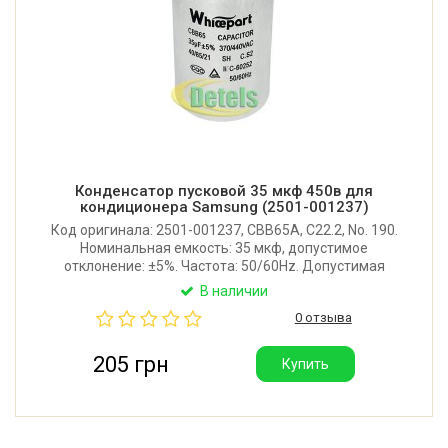
Конденсатор пусковой 35 мкф 450в для
кондиционера Samsung (2501-001237)
Код оригинала: 2501-001237, CBB65A, C22.2, No. 190.
Номинальная емкость: 35 мкф, допустимое
отклонение: ±5%. Частота: 50/60Hz. Допустимая
температура: -40°C/+85°C/21. SH –
В наличии
самовосстанавливающийся. Стандарт: E302127,
0 отзыва
0317. Производитель: Китай.
205 грн
Купить