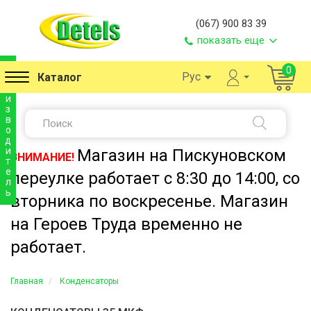
(067) 900 83 39
показать еще
п
0
Рус
Каталог
р
о
и
з
в
о
д
и
Магазин на Пискуновском
ВНИМАНИЕ!
т
е
переулке работает с 8:30 до 14:00, со
л
ь
вторника по воскресенье. Магазин
на Героев Труда временно не
работает.
Главная
Конденсаторы