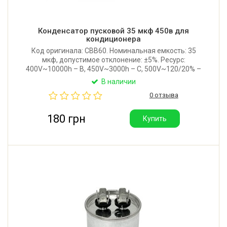
Конденсатор пусковой 35 мкф 450в для
кондиционера
Код оригинала: CBB60. Номинальная емкость: 35
мкф, допустимое отклонение: ±5%. Ресурс:
400V~10000h – B, 450V~3000h – C, 500V~120/20% –
1000h – D. Допустимая температура:
В наличии
-25°C/+85°C/21. Защита: P0 (без защиты). Стандарт:
0 отзыва
EN60252. Производитель: Китай. Хорошее качество.
180 грн
Купить