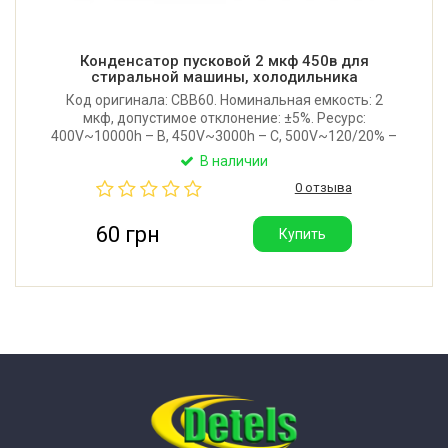
Конденсатор пусковой 2 мкф 450в для
стиральной машины, холодильника
Код оригинала: CBB60. Номинальная емкость: 2
мкф, допустимое отклонение: ±5%. Ресурс:
400V~10000h – B, 450V~3000h – C, 500V~120/20% –
1000h – D. Допустимая температура:
В наличии
-25°C/+85°C/21. Защита: P0 (без защиты). Стандарт:
0 отзыва
EN60252. Производитель: Китай. Хорошее качество.
60 грн
Купить