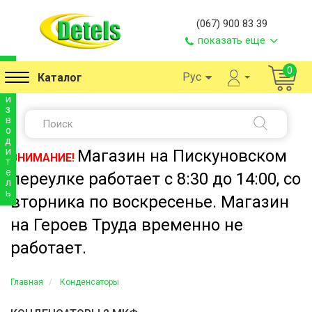
(067) 900 83 39
показать еще
п
0
Рус
Каталог
р
о
и
з
в
о
д
и
Магазин на Пискуновском
ВНИМАНИЕ!
т
е
переулке работает с 8:30 до 14:00, со
л
ь
вторника по воскресенье. Магазин
на Героев Труда временно не
работает.
Главная
Конденсаторы