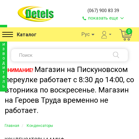
(067) 900 83 39
показать еще
п
0
Рус
Каталог
р
о
и
з
в
о
д
и
Магазин на Пискуновском
ВНИМАНИЕ!
т
е
переулке работает с 8:30 до 14:00, со
л
ь
вторника по воскресенье. Магазин
на Героев Труда временно не
работает.
Главная
Конденсаторы