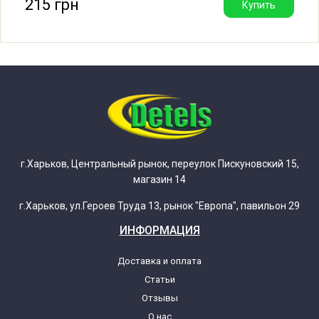
215 грн
Купить
Indesit BIWMIL71452UK 769991565720
F156572 (859991565720 869991565720)
Indesit BIWMIL71452UK 769991565721
F156572 (859991565720 869991565720)
Indesit BIWMML71452UK 769991566100
F156610 (859991566100 869991566100)
г.Харьков, Центральный рынок, переулок Пискуновский 15,
магазин 14
Indesit BIWMML71452UK 769991566101
F156610 (859991566100 869991566100)
г.Харьков, ул.Героев Труда 13, рынок "Европа", павильон 29
ИНФОРМАЦИЯ
Indesit BWA61252WEU 61029070000
F102907 (859991029070 869991029070)
Доставка и оплата
Статьи
Отзывы
Indesit BWA61252WEU 61029070097
F102907 (859991029070 869991029070)
О нас