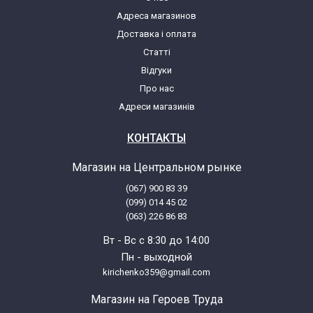
Адреса магазинов
Доставка і оплата
Indesit BWA61252WEU 61029070666
F102907 (859991029070 869991029070)
Статті
Відгуки
Про нас
Indesit BWA61252WEU 769991029074
Адреси магазинів
F102907 (859991029070 869991029070)
КОНТАКТЫ
Indesit BWA71052WEU 61026100000
F102610 (859991026100 869991026100)
Магазин на Центральном рынке
(067) 900 83 39
Indesit BWA71052WEU 61026100100
(099) 014 45 02
(063) 226 86 83
F102610 (859991026100 869991026100)
Вт - Вс с 8:30 до 14:00
Indesit BWA71052WEU 61026100197
Пн - выходной
kirichenko359@gmail.com
F102610 (859991026100 869991026100)
Магазин на Героев Труда
Indesit BWA71052WEU 61026100666