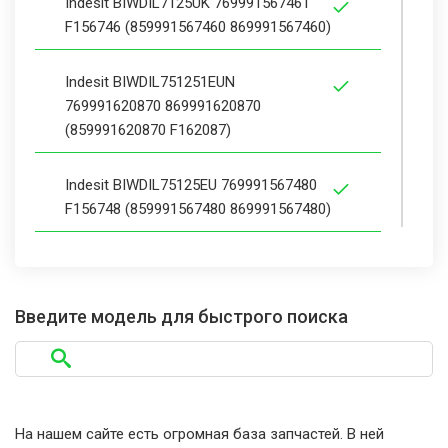
Indesit BIWDIL7125UK 769991567461
F156746 (859991567460 869991567460)
Indesit BIWDIL751251EUN
769991620870 869991620870
(859991620870 F162087)
Indesit BIWDIL75125EU 769991567480
F156748 (859991567480 869991567480)
Indesit BIWDIL75125MEA 769991567470
F156747 (859991567470 869991567470)
Введите модель для быстрого поиска
Indesit BIWDIL75125MEA 769991633400
869991633400 (859991633400 F163340)
Indesit BIWDIL75125UKN 769991609590
На нашем сайте есть огромная база запчастей. В ней
F160959 (859991609590 869991609590)