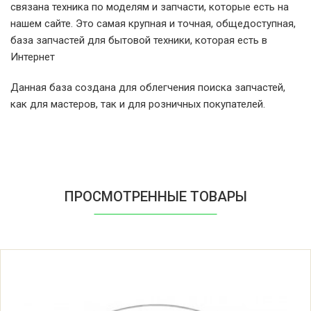
связана техника по моделям и запчасти, которые есть на
нашем сайте. Это самая крупная и точная, общедоступная,
Indesit BIWDIL75145EU 769991567490
база запчастей для бытовой техники, которая есть в
F156749 (859991567490 869991567490)
Интернет
Данная база создана для облегчения поиска запчастей,
Indesit BIWDIL75145EU 769991567491
как для мастеров, так и для розничных покупателей.
F156749 (859991567490 869991567490)
Indesit BIWMIL71252EU 769991566110
F156611 (859991566110 869991566110)
ПРОСМОТРЕННЫЕ ТОВАРЫ
Indesit BIWMIL71252EU 769991566111
F156611 (859991566110 869991566110)
Indesit BIWMIL71252EUN 769991620840
869991620840 (859991620840 F162084)
Indesit BIWMIL71252UK 769991565710