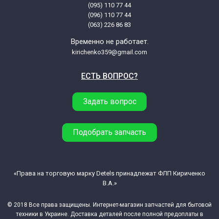
(095) 110 77 44
F102610 (859991026100 869991026100)
(096) 110 77 44
(063) 226 86 83
Indesit BWA71053WPL 61035240000
Временно не работает.
F103524 (859991035240 869991035240)
kirichenko359@gmail.com
ЕСТЬ ВОПРОС?
Indesit BWA71053WPL 61035240097
F103524 (859991035240 869991035240)
Задать вопрос
Indesit BWA71252WEEN 769991623040
869991623040 (859991623040 F162304)
Подобрать запчасть
Indesit BWA71252WEU 61010570097
F101057 (859991010570 869991010570)
«Права на торговую марку Detels принадлежат ФЛП Кириченко
В.А.»
Indesit BWA71252WEU 61010570100
F101057 (859991010570 869991010570)
© 2018 Все права защищены. Интернет-магазин запчастей для бытовой
техники в Украине. Доставка деталей после полной предоплаты в