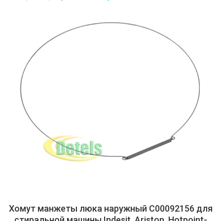
Хомут манжеты люка наружный C00092156 для
стиральной машины Indesit, Ariston, Hotpoint-