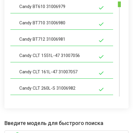
Candy BT610 31006979
Candy BT710 31006980
Candy BT712 31006981
Candy CLT 1551L-47 31007056
Candy CLT 161L-47 31007057
Candy CLT 260L-S 31006982
Candy CLT 272L-47 31007051
Candy CLT 272L-S 31007077
Введите модель для быстрого поиска