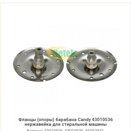
Candy CLT 373DM-47 31007053
Candy CLT G273D-47 31007048
Candy CLT G3652D-S 31007047
Candy CLT G370DM-S 31006984
Candy CLT G372DM-S 31006985
Candy CLT HG272D-S 31007669
Candy CLT HG370L-S 31007078
Candy CLT1551L47 31007056
Фланцы (опоры) барабана Candy 43010536
нержавейка для стиральной машины
Candy CLT161L47 31007057
Артикул: 43010536, 43010535, 46007431.