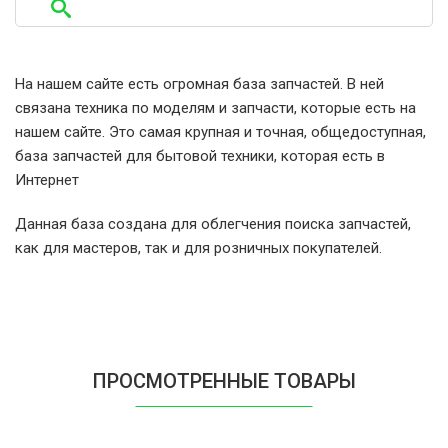
Candy CLT 273L-47 31007052
Candy CLT 360L-S 31007407
На нашем сайте есть огромная база запчастей. В ней
связана техника по моделям и запчасти, которые есть на
Candy CLT 362DS-47 31007269
нашем сайте. Это самая крупная и точная, общедоступная,
база запчастей для бытовой техники, которая есть в
Candy CLT 362L-S 31006983
Интернет
Данная база создана для облегчения поиска запчастей,
Candy CLT 362LS-47 31007054
как для мастеров, так и для розничных покупателей.
Candy CLT 363DM-47 31007049
Candy CLT 363DMS-47 31007268
ПРОСМОТРЕННЫЕ ТОВАРЫ
Candy CLT 363LM-47 31007050