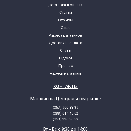
Доставка и оплата
Статьи
Candy CLT363DM47 31007049
Отзывы
О нас
Candy CLT363DMS47 31007268
Адреса магазинов
Доставка і оплата
Candy CLT363LM47 31007050
Статті
Відгуки
Candy CLT373DM47 31007053
Про нас
Адреси магазинів
Candy CLTG273D47 31007048
КОНТАКТЫ
Candy CLTG3652DS 31007047
Магазин на Центральном рынке
(067) 900 83 39
Candy CLTG370DMS 31006984
(099) 014 45 02
(063) 226 86 83
Candy CLTG372DMS 31006985
Вт - Вс с 8:30 до 14:00