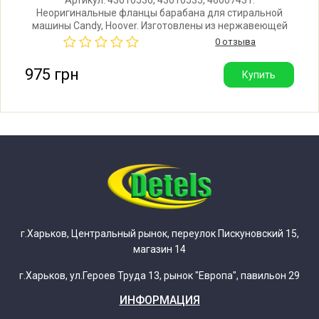
Неоригинальные фланцы барабана для стиральной
машины Candy, Hoover. Изготовлены из нержавеющей
Candy CLT260LS 31006982
стали. Гораздо надежнее силуминового оригинала.
0 отзыва
Производитель: Украина.
975 грн
Купить
Candy CLT272L47 31007051
Candy CLT272LS 31007077
Candy CLT273L47 31007052
Candy CLT360LS 31007407
Candy CLT362DS47 31007269
г.Харьков, Центральный рынок, переулок Пискуновский 15,
магазин 14
Candy CLT362LS 31006983
г.Харьков, ул.Героев Труда 13, рынок "Европа", павильон 29
ИНФОРМАЦИЯ
Candy CLT362LS47 31007054