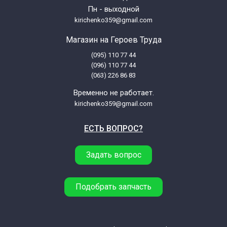
Пн - выходной
Candy CLTHG272DS 31007669
kirichenko359@gmail.com
Магазин на Героев Труда
Candy CLTHG370LS 31007078
(095) 110 77 44
(096) 110 77 44
Candy COT 10071D/1-S 31006095
(063) 226 86 83
Временно не работает.
Candy COT 11551D 31005938
kirichenko359@gmail.com
ЕСТЬ ВОПРОС?
Candy COT 12071D-S 31005760
Задать вопрос
Candy COT10061D1S 31006061
Candy COT11061D147 31006066
Подобрать запчасть
Candy COT11551D147 31006067