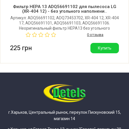
LG VK8810HUV.ATVQCIS
Фильтр HEPA 13 ADQ56691102 для пылесоса LG
(XR-404 12) - без угольного наполнени..
LG VK8818NHAQ.ARNQRUA
Артикул: ADQ56691102, ADQ73453702, XR-404 12, XR-404
17, ADQ56691101, ADQ56691103, ADQ56691106.
Неоригинальный фильтр HEPA13 без угольного
LG VK8818NHAQ.BXRQBWT
наполнения для пылесоса LG. Производитель: Китай.
0 отзыва
Хорошее качество.
225 грн
Купить
LG VK8820HFN.ABTQBWT
LG VK8820HMR.ABLQRUA
LG VK8820HU.ATVQRUA
LG VK8820HUV.ATVQBWT
LG VK8820HUV.ATVQCIS
г.Харьков, Центральный рынок, переулок Пискуновский 15,
магазин 14
LG VK8820NHAGT.ABLQRUA