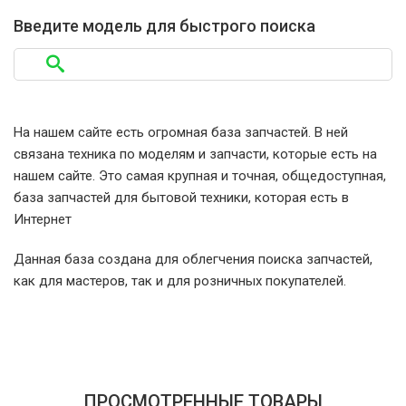
LG VK7918NRT.ABLQCIS
Введите модель для быстрого поиска
LG VK7918NRTU.ATVQCIS
LG VK7920NHAQ.ABLQCIS
На нашем сайте есть огромная база запчастей. В ней
связана техника по моделям и запчасти, которые есть на
LG VK7920NHAQ.APTQCIS
нашем сайте. Это самая крупная и точная, общедоступная,
база запчастей для бытовой техники, которая есть в
LG VK7920NHAU.ADTQCIS
Интернет
Данная база создана для облегчения поиска запчастей,
LG VK7920NHAU.AQZQCIS
как для мастеров, так и для розничных покупателей.
LG VK80101HFR.ABKQCIS
LG VK80103HFX.ABKQCIS
ПРОСМОТРЕННЫЕ ТОВАРЫ