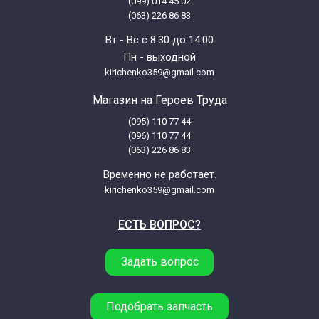
(099) 014 45 02
(063) 226 86 83
LG VK88501HF.APBQCIS
Вт - Вс с 8:30 до 14:00
Пн - выходной
LG VK89101HQ.ABLQCIS
kirichenko359@gmail.com
Магазин на Героев Труда
LG VK89102HU.AQZQCIS
(095) 110 77 44
(096) 110 77 44
LG VK89105HQ.APTQCIS
(063) 226 86 83
Временно не работает.
LG VK89106HU.ADTQCIS
kirichenko359@gmail.com
ЕСТЬ ВОПРОС?
LG VK89181N.ATVQCIS
Задать вопрос
LG VK89182NU.ASUQCIS
LG VK89183N.ALNQCIS
Подобрать запчасть