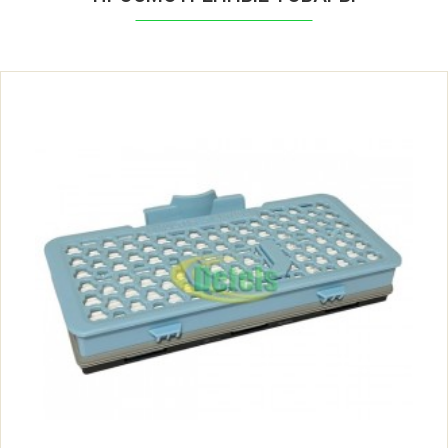
LG VK80201CUNX.ABKQRUA
LG VK81101HF.AAEQCIS
LG VK81101HF.ABRQCIS
LG VK8120UHAN.AAEQCIS
LG VK8120UHAN.ABRQCIS
LG VK8220NHAU.ABKQCIS
LG VK8810HUMR.AXRQRUA
LG VK8810HUV.ATVQBWT