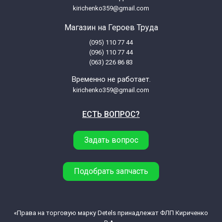
Samsung AGE8103ST
kirichenko359@gmail.com
Магазин на Героев Труда
Samsung AGE8103ST/SAM
(095) 110 77 44
(096) 110 77 44
Samsung AGE8103W
(063) 226 86 83
Временно не работает.
Samsung AGE8103W/SAM
kirichenko359@gmail.com
ЕСТЬ ВОПРОС?
Samsung AGE83X
Задать вопрос
Samsung AGE83X/XAP
Samsung AGE83X/XPE
Подобрать запчасть
Samsung AGW83E-SB
«Права на торговую марку Detels принадлежат ФЛП Кириченко