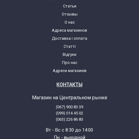
Статьи
Samsung AGE613W0
Отзывы
О нас
Samsung AGE613W0/XAP
Адреса магазинов
Доставка і оплата
Samsung AGE614ST
Статті
Відгуки
Samsung AGE614ST/SAM
Про нас
Адреси магазинів
Samsung AGE614ST/XPE
КОНТАКТЫ
Samsung AGE614W
Магазин на Центральном рынке
(067) 900 83 39
Samsung AGE614W/SAM
(099) 014 45 02
(063) 226 86 83
Samsung AGE614W/XPE
Вт - Вс с 8:30 до 14:00
Пн - выходной