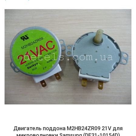
Двигатель поддона M2HB24ZR09 21V для
микроволновки Samsung (DE31-10154D)