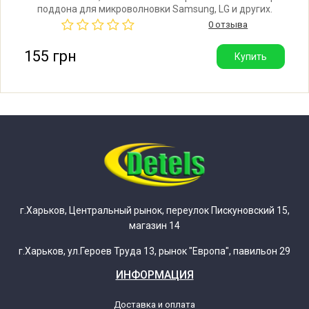
поддона для микроволновки Samsung, LG и других.
Samsung AGE1104TXT
Общая длина вала: 15 мм. Питание: 21V. Мощность:
0 отзыва
3/2,5W. Совершает 2,5/3 оборота в минуту.
Производитель: Sankyo (Корея).
155 грн
Купить
Samsung AGE1104TXT/XAX
Samsung AGE613ST
Samsung AGE613ST/XAP
Samsung AGE613ST0
Samsung AGE613ST0/XAP
г.Харьков, Центральный рынок, переулок Пискуновский 15,
магазин 14
Samsung AGE613W
г.Харьков, ул.Героев Труда 13, рынок "Европа", павильон 29
ИНФОРМАЦИЯ
Samsung AGE613W/XAP
Доставка и оплата