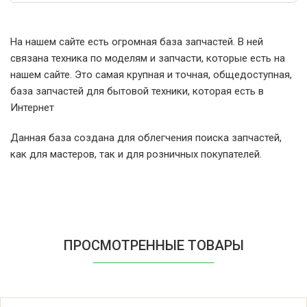
Samsung AGE0104MBT
На нашем сайте есть огромная база запчастей. В ней
связана техника по моделям и запчасти, которые есть на
Samsung AGE0104MBT/XAX
нашем сайте. Это самая крупная и точная, общедоступная,
база запчастей для бытовой техники, которая есть в
Samsung AGE107L
Интернет
Данная база создана для облегчения поиска запчастей,
Samsung AGE107L/XAP
как для мастеров, так и для розничных покупателей.
Samsung AGE1103TST/XAP
Samsung AGE1103TST/XAX
ПРОСМОТРЕННЫЕ ТОВАРЫ
Samsung AGE1103TST/XPE
Samsung AGE1103TW/XAP