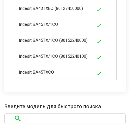
Indesit BA43TXEC (80127450000)
Indesit BA45TX/1CO
Indesit BA45TX/1CO (80152240000)
Indesit BA45TX/1CO (80152240100)
Indesit BA45TXCO
Indesit BA45TXCO (80127390000)
Indesit BA46T/1GE
Введите модель для быстрого поиска
Indesit BA46T/1GE (80152170000)