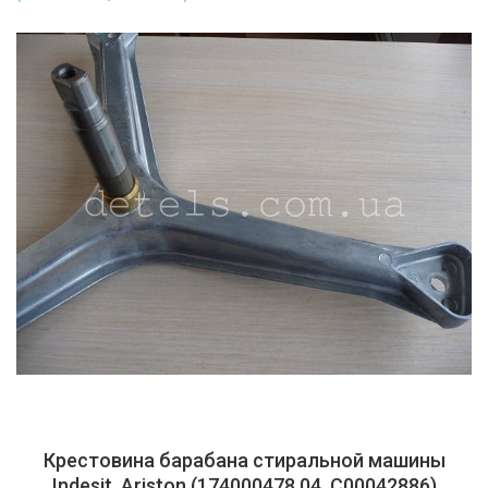
Крестовина барабана стиральной машины
Indesit, Ariston (174000478 04, C00042886)