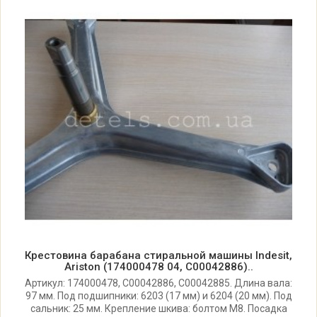
Indesit BA47TXEU
Indesit BA47TXEU (80127430000)
Indesit BA48TX/1GR
Indesit BA48TX/1GR (80152190000)
Indesit BA48TXGR/1
Indesit BA48TXGR/1 (80143510000)
Indesit BA48TXGRIT
Крестовина барабана стиральной машины Indesit,
Ariston (174000478 04, C00042886)..
Indesit BA48TXGRIT (80121120000)
Артикул: 174000478, C00042886, C00042885. Длина вала:
97 мм. Под подшипники: 6203 (17 мм) и 6204 (20 мм). Под
сальник: 25 мм. Крепление шкива: болтом M8. Посадка