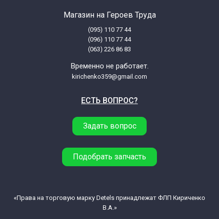
Магазин на Героев Труда
Indesit LA68TXGRIT
(095) 110 77 44
(096) 110 77 44
Indesit LA68TXGRIT (80183160100)
(063) 226 86 83
Временно не работает.
Indesit LB6TX
kirichenko359@gmail.com
ЕСТЬ ВОПРОС?
Indesit LB6TX (80165960000)
Задать вопрос
Indesit LB8TX
Indesit LB8TX (80165970000)
Подобрать запчасть
Indesit LB8TX (80165970100)
«Права на торговую марку Detels принадлежат ФЛП Кириченко
В.А.»
Indesit S800UK