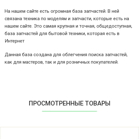
Indesit BA46T/1GE (80152170100)
На нашем сайте есть огромная база запчастей. В ней
связана техника по моделям и запчасти, которые есть на
Indesit BA46TGE
нашем сайте. Это самая крупная и точная, общедоступная,
база запчастей для бытовой техники, которая есть в
Indesit BA46TGE (80143520000)
Интернет
Данная база создана для облегчения поиска запчастей,
Indesit BA46TX/1GE
как для мастеров, так и для розничных покупателей.
Indesit BA46TX/1GE (80152180000)
Indesit BA46TX/1GE (80152180100)
ПРОСМОТРЕННЫЕ ТОВАРЫ
Indesit BA46TXGE
Indesit BA46TXGE (80121150000)