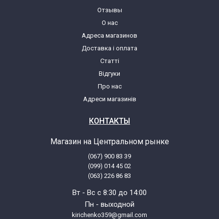
Отзывы
О нас
Indesit BA68TX/1GR
Адреса магазинов
Доставка і оплата
Indesit BA68TX/1GR (80152210000)
Статті
Відгуки
Indesit LA48TXGRIT
Про нас
Адреси магазинів
Indesit LA48TXGRIT (80183140000)
КОНТАКТЫ
Indesit LA48TXGRIT (80183140100)
Магазин на Центральном рынке
(067) 900 83 39
Indesit LA58TXGR
(099) 014 45 02
(063) 226 86 83
Indesit LA58TXGR (80183150000)
Вт - Вс с 8:30 до 14:00
Пн - выходной
Indesit LA58TXGR (80183150100)
kirichenko359@gmail.com