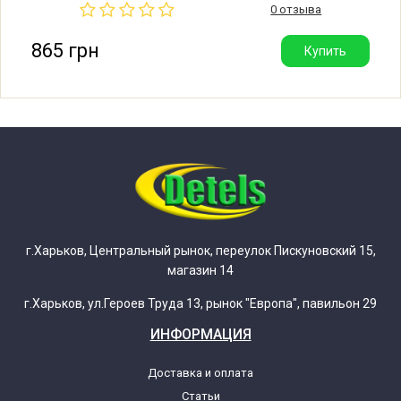
Indesit BA58TX/1GR
шкива: 17/11 мм. Расстояние от втулки сальника до
0 отзыва
конца луча: 210 мм. Производитель: Италия.
865 грн
Купить
Indesit BA58TX/1GR (80152200000)
Indesit BA58TXGRIT
Indesit BA58TXGRIT (80121130000)
Indesit BA65TX/1CO
Indesit BA65TX/1CO (80152250000)
г.Харьков, Центральный рынок, переулок Пискуновский 15,
магазин 14
Indesit BA67TX/1EU
г.Харьков, ул.Героев Труда 13, рынок "Европа", павильон 29
ИНФОРМАЦИЯ
Indesit BA67TX/1EU (80152230000)
Доставка и оплата
Статьи
Indesit BA67TX/1EU (80152230100)