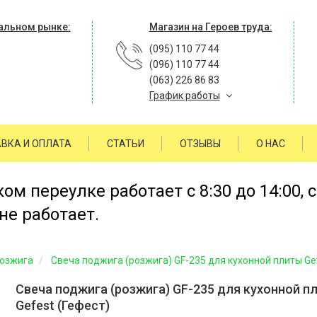
альном рынке:
Магазин на Героев труда:
(095) 110 77 44
(096) 110 77 44
(063) 226 86 83
График работы
ВКА И ОПЛАТА
СТАТЬИ
ОТЗЫВЫ
О НАС
м переулке работает с 8:30 до 14:00, 
не работает.
розжига
Свеча поджига (розжига) GF-235 для кухонной плиты Gef
Свеча поджига (розжига) GF-235 для кухонной п
Gefest (Гефест)