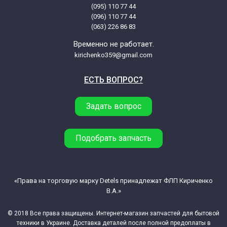
(095) 110 77 44
(096) 110 77 44
Beko Anka1600 7178371100
(063) 226 86 83
Временно не работает.
Beko AWTE6511BWW3 7146342900
kirichenko359@gmail.com
ЕСТЬ ВОПРОС?
Beko AWUE6511BWW3 7329830031
Задать вопрос
Beko B109KG 7177071100
Beko B10B7S 7178571100
Подобрать запчасть
Beko B10B7SLED 7178671100
«Права на торговую марку Detels принадлежат ФЛП Кириченко
В.А.»
Beko B10J16 7179071100
© 2018 Все права защищены. Интернет-магазин запчастей для бытовой
Beko B10M16 7178971100
техники в Украине. Доставка деталей после полной предоплаты в