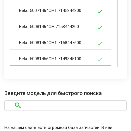
Beko 50071464CH1 7145844800
Beko 50081464CH 7158444200
Beko 50081464CH1 7158447600
Beko 50081466CH1 7149345100
Beko 50091464CH 7145644700
Beko 50091464CH1 7145648900
Введите модель для быстрого поиска
Beko 50091464CH1 7158143200
Beko 50101434CH1 7158144000
На нашем сайте есть огромная база запчастей. В ней