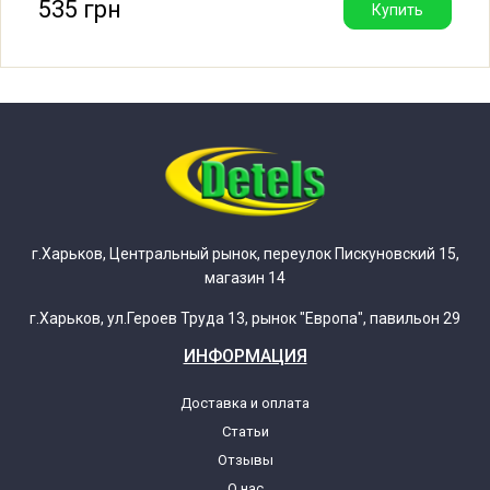
535 грн
Купить
Beko 7101D 7144850200
Beko 77125XL 7142971200
Beko 77145XL 7143071200
Beko 77165 7154071100
Beko 77165XL 7154071200
г.Харьков, Центральный рынок, переулок Пискуновский 15,
магазин 14
Beko 78120AQ 7134371300
г.Харьков, ул.Героев Труда 13, рынок "Европа", павильон 29
ИНФОРМАЦИЯ
Beko 8101D 7150250200
Доставка и оплата
Статьи
Beko 8KG1600 7118721100
Отзывы
О нас