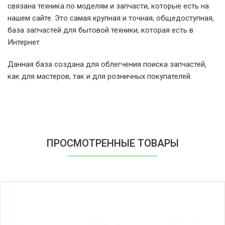
связана техника по моделям и запчасти, которые есть на
Beko 5061L 7126520200
нашем сайте. Это самая крупная и точная, общедоступная,
база запчастей для бытовой техники, которая есть в
Beko 5081L 7125920200
Интернет
Данная база создана для облегчения поиска запчастей,
Beko 5W8514CH 7161545400
как для мастеров, так и для розничных покупателей.
Beko 5W8514CH1 7165145100
Beko 60071464CH 7145843200
ПРОСМОТРЕННЫЕ ТОВАРЫ
Beko 60071464CH1 7145844900
Beko 60071474CHD 7162441500
Beko 60071474CHD1 7158841900