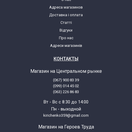
Beko 8KG1600A50 7118721200
Адреса магазинов
Доставка і оплата
Beko 9101D 7150270200
Статті
Відгуки
Beko AKC8514 7165120200
Про нас
Адреси магазинів
Beko AMTX91486AI 7158146200
КОНТАКТЫ
Beko Anka1200 7177571100
Магазин на Центральном рынке
(067) 900 83 39
Beko Anka1200 7177571200
(099) 014 45 02
(063) 226 86 83
Beko Anka1400 7177171100
Вт - Вс с 8:30 до 14:00
Пн - выходной
Beko Anka1400 7178471100
kirichenko359@gmail.com
Магазин на Героев Труда
Beko Anka1600 7177271100