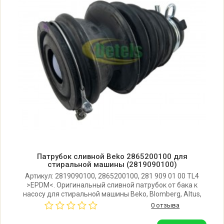
Beko 60081474CHD 7158444300
Beko 60081474CHD1 7158449100
Beko 60081664CH 7145742400
Beko 60081664CH1 7145743800
Beko 60081665CH1 7149345200
Beko 6081L 7125950200
Патрубок сливной Beko 2865200100 для
стиральной машины (2819090100)
Beko 60HZ 7146671100
Артикул: 2819090100, 2865200100, 281 909 01 00 TL4
>EPDM<. Оригинальный сливной патрубок от бака к
насосу для стиральной машины Beko, Blomberg, Altus,
Beko 6KGFRCS 7158171100
Smeg, Fagor. Хомуты в комплекте. Производитель:
0 отзыва
Турция. Поставляется в фирменной упаковке Beko.