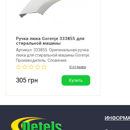
Gorenje MV62Z22/S (ART.NO 467888)
Gorenje MV65Z02/SRIV (ART.NO 483539)
Gorenje MV65Z23/S (ART.No 431143)
Ручка люка Gorenje 333855 для
стиральной машины
Артикул: 333855. Оригинальная ручка
Gorenje MV6623N/S (ART.NO 431144)
люка для стиральной машины Gorenje.
Производитель: Словения.
0 отзыва
Gorenje MV6623N/S (ART.NO 450888)
305 грн
Купить
Gorenje MV95Z23 (ART.NO 434094)
Gorenje PWM110WIT/P01 (ART.NO 408760)
ИНФОРМ
Gorenje PWM120WIT/P01 (ART.NO 408756)