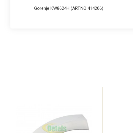
Gorenje KW8624H (ART.NO 414206)
Gorenje KW9624J (ART.NO 422787)
Gorenje KW9665K (ART.NO 414205)
Gorenje MCW7423 (ART.NO 455600)
Gorenje MCW7424A (ART.NO 455599)
Gorenje MCW8644H (ART.NO 455612)
Gorenje MCW8644HA (ART.NO 455598)
Gorenje MV62Z02/SRIV (ART.NO 483540)