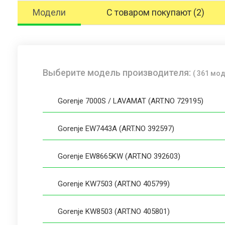
Модели
С товаром покупают (2)
Выберите модель производителя:
( 361 мо
Gorenje 7000S / LAVAMAT (ART.NO 729195)
Gorenje EW7443A (ART.NO 392597)
Gorenje EW8665KW (ART.NO 392603)
Gorenje KW7503 (ART.NO 405799)
Gorenje KW8503 (ART.NO 405801)