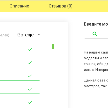
Описание
Отзывов (0)
Введите мо
Gorenje
делей)
На нашем сайт
моделям и зап
точная, общед
есть в Интерн
Данная база с
мастеров, так