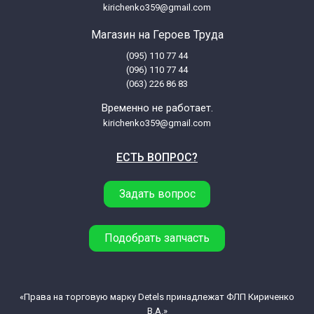
EHK2.834TeSrL HANSA Rosja
kirichenko359@gmail.com
Магазин на Героев Труда
Hansa BCCI67036070 51856
(095) 110 77 44
27C(G)3.334TaYSr kl.A HANSA ELDO
(096) 110 77 44
(063) 226 86 83
Hansa BCCI67236050 51874
Временно не работает.
26CF3.334TaYKDHaOSr kl.A HANSA
kirichenko359@gmail.com
RUMLEŁ
ЕСТЬ ВОПРОС?
Hansa BCCI67236050 52954
26CF3.334TaYKDHaOSr kl.A HANSA
Задать вопрос
S+RUMLEŁ
Подобрать запчасть
Hansa BCCI67256055 53545
2014CF3.334TtsYKDHaOXSp kl.A
HANSA S+RUM
«Права на торговую марку Detels принадлежат ФЛП Кириченко
В.А.»