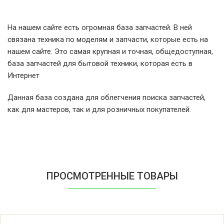
EHK2.734TEDWL ART.726.929 OTTO
На нашем сайте есть огромная база запчастей. В ней
Hansa 734.421 12130 sEC2.711Iv
связана техника по моделям и запчасти, которые есть на
ART.734.421 OTTO
нашем сайте. Это самая крупная и точная, общедоступная,
база запчастей для бытовой техники, которая есть в
Hansa 734.421 12314 sEC2.711Iv art.
Интернет
509.232 OTTO
Данная база создана для облегчения поиска запчастей,
как для мастеров, так и для розничных покупателей.
Hansa 756/954/91 11264
C602.734TtDpC ART.756/954/91
NECKERMANN
Hansa BB14 11747 EBb2.8TtKDpRL
ПРОСМОТРЕННЫЕ ТОВАРЫ
VESY FOXTROT NOVAIA
Hansa BB14 12269 EBb2.8TtKDpRL
HANSA U.M.L.E.Ł.