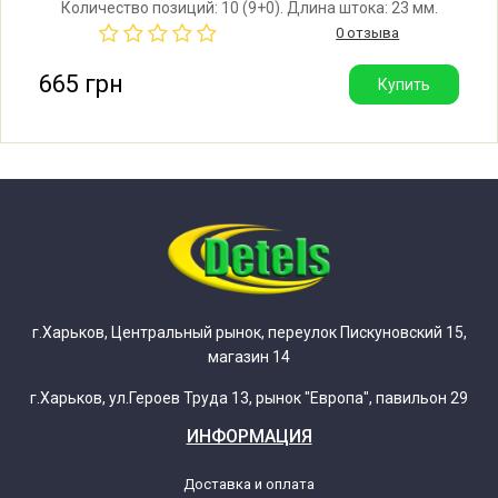
Количество позиций: 10 (9+0). Длина штока: 23 мм.
EHK2.834TeRL HANSA Rosja
Производитель: Gottak (Испания). Также подходит на
0 отзыва
плиты Amica и Kaiser.
Hansa BCCI614940 14940 set
665 грн
Купить
EHK2.70TeRL HANSA Rosja
Hansa BCCI615018 15018
EHK2.734TeSrL HANSA Rosja
Hansa BCCI616234 16234 set
EHK2.734TeSrL HANSA Rosja
г.Харьков, Центральный рынок, переулок Пискуновский 15,
Hansa BCCI616506 16506 set
магазин 14
EHK2.834TeKDSrL HANSA Rosja
г.Харьков, ул.Героев Труда 13, рынок "Европа", павильон 29
Hansa BCCI616508 16508 set
ИНФОРМАЦИЯ
EHK2.834TeKDOSrL HANSA Rosja
Доставка и оплата