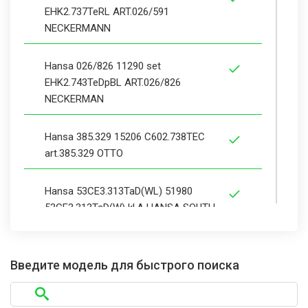
EHK2.737TeRL ART.026/591
NECKERMANN
Hansa 026/826 11290 set
EHK2.743TeDpBL ART.026/826
NECKERMAN
Hansa 385.329 15206 C602.738TEC
art.385.329 OTTO
Hansa 53CE3.313TaD(WL) 51980
53CE3.313TaD(W) kl.A HANSA SOUTH
Hansa 53EE3.37TaD(W) 51988
53EE3.37TaD(W) kl.A HANSA SOUTH
Введите модель для быстрого поиска
Hansa 726.929 11240 set