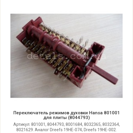
Hansa BCCI612828 12828
EHK2.834TeKDRL HANSA R.
Hansa BCCI612831 12831
EHK2.834TeKDpRL HANSA R.
Hansa BCCI614556 14556 set
EHK2.834TeKDSrL HANSA Rosja
Hansa BCCI614586 14586
EHK2.834TeKDSrL HANSA Rosja
Hansa BCCI614850 14850
EHK2.834TeKDOSrL HANSA Rosja
Переключатель режимов духовки Hansa 801001
для плиты (8044793)
Артикул: 801001, 8044793, 8001684, 8032365, 8032364,
Hansa BCCI614938 14938 set
8021629. Аналог Dreefs 19HE-074, Dreefs 19HE-002.