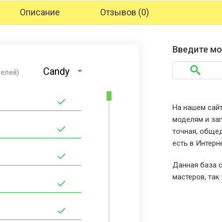
Описание
Отзывов (0)
Введите мо
Candy
делей)
На нашем сайт
моделям и зап
точная, общед
есть в Интерн
Данная база с
мастеров, так