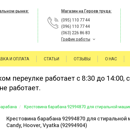
альном рынке:
Магазин на Героев труда:
(095) 110 77 44
(096) 110 77 44
(063) 226 86 83
График работы
ВКА И ОПЛАТА
СТАТЬИ
ОТЗЫВЫ
О НАС
м переулке работает с 8:30 до 14:00, 
не работает.
барабана
Крестовина барабана 92994870 для стиральной машины
Крестовина барабана 92994870 для стиральной
Candy, Hoover, Vyatka (92994904)