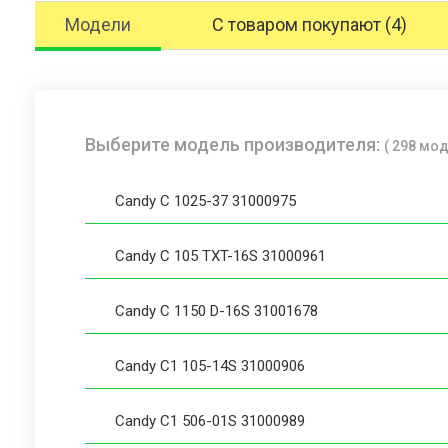
Модели
С товаром покупают (4)
Выберите модель производителя:
( 298 мо
Candy C 1025-37 31000975
Candy C 105 TXT-16S 31000961
Candy C 1150 D-16S 31001678
Candy C1 105-14S 31000906
Candy C1 506-01S 31000989