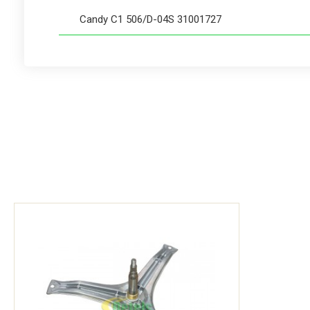
Candy C1 506/D-04S 31001727
Candy C1 507-01S 31000917
Candy C1 508-01S 31000929
Candy C2 085-16S 31000958
Candy C2 085.5-ARG 31001076
Candy C2 095-16S 31000959
Candy C2 105-84 31000862
Candy C2 105-86S 31000951