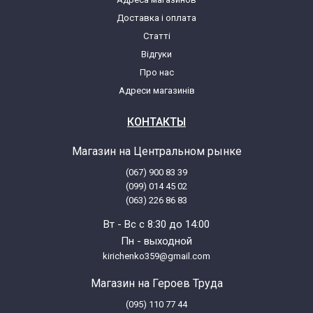
Доставка і оплата
Ariston ARTL104EU/E (73769068800)
Статті
Відгуки
Ariston ARTL104EU/E (73769068801)
Про нас
Адреси магазинів
Ariston ARTL104EU/HA
КОНТАКТЫ
Ariston ARTL104EU/HA (91602090000)
Магазин на Центральном рынке
(067) 900 83 39
Ariston ARTL104EU/HA (91602090100)
(099) 014 45 02
(063) 226 86 83
Ariston ARTL110(FR)
Вт - Вс с 8:30 до 14:00
Пн - выходной
Ariston ARTL110(FR) (91621700000)
kirichenko359@gmail.com
Магазин на Героев Труда
Ariston ARTL120FR
(095) 110 77 44