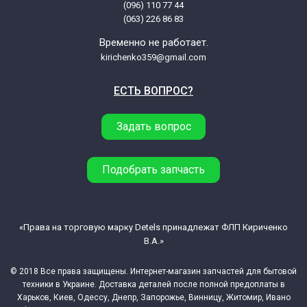
(096) 110 77 44
Ariston ARTL120FR (91621650000)
(063) 226 86 83
Временно не работает.
Ariston ARTL120FR(ARCADIA)
kirichenko359@gmail.com
ЕСТЬ ВОПРОС?
Ariston ARTL120FR(ARCADIA)
(91621650085)
Задать вопрос
Ariston ARTL125SK
Подобрать запчасть
Ariston ARTL125SK (91613540000)
Ariston ARTL135(FR)
«Права на торговую марку Detels принадлежат ФЛП Кириченко
В.А.»
Ariston ARTL135(FR) (91621660000)
© 2018 Все права защищены. Интернет-магазин запчастей для бытовой
техники в Украине. Доставка деталей после полной предоплаты в
Харьков, Киев, Одессу, Днепр, Запорожье, Винницу, Житомир, Ивано
Ariston ARTL62EU