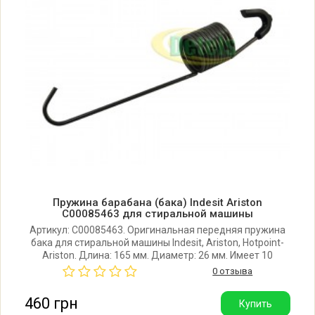
(91602110085)
Ariston ARTL1047RU
Ariston ARTL1047RU (73764160000)
Ariston ARTL1047RU (73764160100)
Ariston ARTL1047RU (91672630000)
Ariston ARTL1047RU(ARCADIA)
Пружина барабана (бака) Indesit Ariston
C00085463 для стиральной машины
Артикул: C00085463. Оригинальная передняя пружина
Ariston ARTL1047RU(ARCADIA)
бака для стиральной машины Indesit, Ariston, Hotpoint-
Ariston. Длина: 165 мм. Диаметр: 26 мм. Имеет 10
(91672630085)
витков. Производитель: Италия.
0 отзыва
Ariston ARTL1047RU(ARCADIA)
460 грн
Купить
(91672630200)