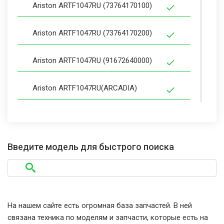
Ariston ARTF1047RU (73764170100)
Ariston ARTF1047RU (73764170200)
Ariston ARTF1047RU (91672640000)
Ariston ARTF1047RU(ARCADIA)
Ariston ARTF1047RU(ARCADIA)
(91672640085)
Введите модель для быстрого поиска
Ariston ARTF1047RU(ARCADIA)
(91672640100)
Ariston ARTF104EU
На нашем сайте есть огромная база запчастей. В ней
связана техника по моделям и запчасти, которые есть на
Ariston ARTF104EU (91602110000)