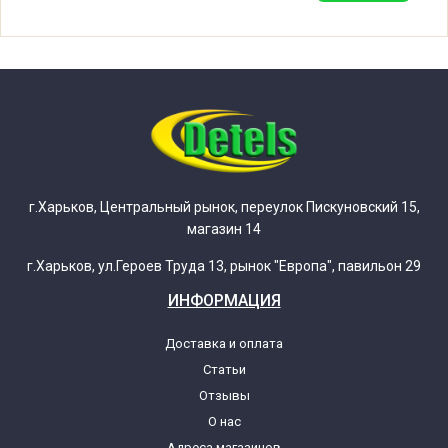
Ariston ARTL104EU
Ariston ARTL104EU (73769060000)
Ariston ARTL104EU(ARCADIA)
г.Харьков, Центральный рынок, переулок Пискуновский 15,
Ariston ARTL104EU(ARCADIA)
магазин 14
(91602090185)
г.Харьков, ул.Героев Труда 13, рынок "Европа", павильон 29
Ariston ARTL104EU(ARCADIA)
ИНФОРМАЦИЯ
(91602090200)
Доставка и оплата
Статьи
Ariston ARTL104EU/E
Отзывы
О нас
Ariston ARTL104EU/E (73769068700)
Адреса магазинов