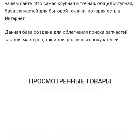
нашем сайте. Это самая крупная и точная, общедоступная,
база запчастей для бытовой техники, которая есть в
Ariston ARTF104EU/E
Интернет
Данная база создана для облегчения поиска запчастей,
Ariston ARTF104EU/E (73769178700)
как для мастеров, так и для розничных покупателей.
Ariston ARTF104EU/E (73769178800)
Ariston ARTF104EU/E (73769178900)
ПРОСМОТРЕННЫЕ ТОВАРЫ
Ariston ARTF104EU/HA
Ariston ARTF104EU/HA (73769170000)
Ariston ARTF104EUHA(ARCADIA)
Ariston ARTF104EUHA(ARCADIA)