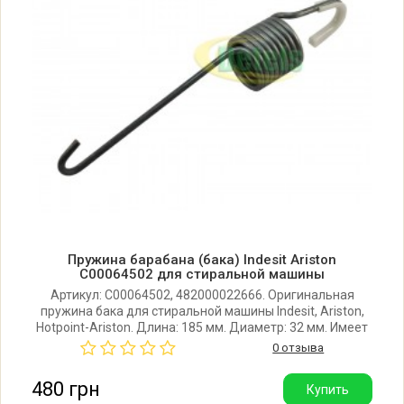
Indesit W104TXTK (80234110100)
Indesit W104TXTK (80234110101)
Indesit W104TXTK (80234110130)
Indesit W105TXEX
Indesit W105TXEX (80234030100)
Пружина барабана (бака) Indesit Ariston
C00064502 для стиральной машины
Indesit W105XDE
Артикул: C00064502, 482000022666. Оригинальная
пружина бака для стиральной машины Indesit, Ariston,
Hotpoint-Ariston. Длина: 185 мм. Диаметр: 32 мм. Имеет
Indesit W105XDE (80248350000)
9 витков. Производитель: Италия.
0 отзыва
480 грн
Купить
Indesit W105XDE (80248350001)