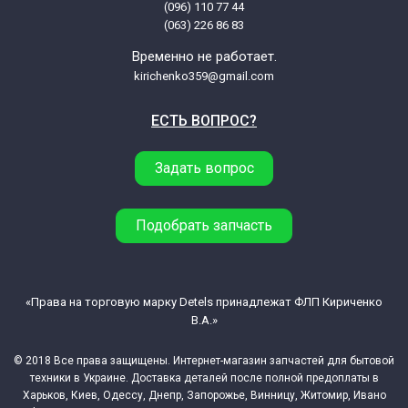
(096) 110 77 44
Indesit W123SUK (80234130130)
(063) 226 86 83
Временно не работает.
Indesit W123UK
kirichenko359@gmail.com
ЕСТЬ ВОПРОС?
Indesit W123UK (80233690100)
Задать вопрос
Indesit W123UK (80233690101)
Indesit W123XNL
Подобрать запчасть
Indesit W123XNL (80234160000)
«Права на торговую марку Detels принадлежат ФЛП Кириченко
В.А.»
Indesit W123XNL (80234160001)
© 2018 Все права защищены. Интернет-магазин запчастей для бытовой
Indesit W124XDE
техники в Украине. Доставка деталей после полной предоплаты в
Харьков, Киев, Одессу, Днепр, Запорожье, Винницу, Житомир, Ивано