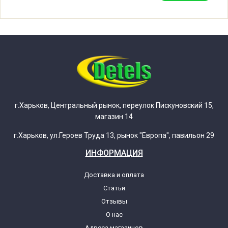
Indesit W106X.1DE
Indesit W106X.1DE (80280890000)
Indesit W106X.1DE (80280890030)
Indesit W106XDE
г.Харьков, Центральный рынок, переулок Пискуновский 15,
магазин 14
Indesit W106XDE (80248360000)
г.Харьков, ул.Героев Труда 13, рынок "Европа", павильон 29
ИНФОРМАЦИЯ
Indesit W106XDE (80248360001)
Доставка и оплата
Статьи
Indesit W108XIT
Отзывы
О нас
Indesit W108XIT (80234020100)
Адреса магазинов