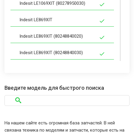
Indesit LE1069XIT (80278950030)
Indesit LE869XIT
Indesit LE869XIT (80248840020)
Indesit LE869XIT (80248840030)
Indesit LES669XIT
Indesit LES669XIT (80248860001)
Введите модель для быстрого поиска
Indesit LES669XIT (80248860030)
Indesit LES869XIT
На нашем сайте есть огромная база запчастей. В ней
связана техника по моделям и запчасти, которые есть на