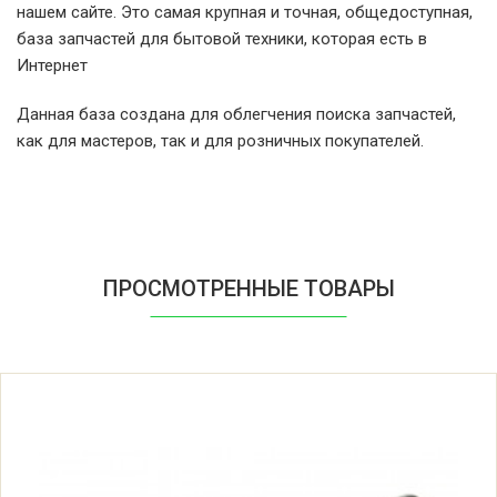
Indesit LES869XIT (80248870020)
нашем сайте. Это самая крупная и точная, общедоступная,
база запчастей для бытовой техники, которая есть в
Indesit LES869XIT (80248870030)
Интернет
Данная база создана для облегчения поиска запчастей,
Indesit W104TXSBE
как для мастеров, так и для розничных покупателей.
Indesit W104TXSBE (80258270001)
Indesit W104TXSTK
ПРОСМОТРЕННЫЕ ТОВАРЫ
Indesit W104TXSTK (80247460000)
Indesit W104TXSTK (80247460001)
Indesit W104TXSTK (80247460030)
Indesit W104TXTK