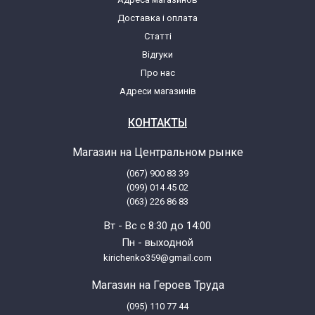
Доставка і оплата
Indesit W108XIT (80234020101)
Статті
Відгуки
Indesit W108XSP
Про нас
Адреси магазинів
Indesit W108XSP (80234080100)
КОНТАКТЫ
Indesit W108XSP (80234080101)
Магазин на Центральном рынке
(067) 900 83 39
Indesit W108XSP (80234080130)
(099) 014 45 02
(063) 226 86 83
Indesit W123SUK
Вт - Вс с 8:30 до 14:00
Пн - выходной
Indesit W123SUK (80234130100)
kirichenko359@gmail.com
Магазин на Героев Труда
Indesit W123SUK (80234130101)
(095) 110 77 44