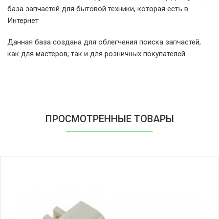
база запчастей для бытовой техники, которая есть в
Whirlpool AWG 320/WP/3
Интернет
Данная база создана для облегчения поиска запчастей,
Whirlpool AWG 320/WP/3
как для мастеров, так и для розничных покупателей.
(853732015400)
Whirlpool AWG 326 W
Whirlpool AWG 326 W (853732610000)
ПРОСМОТРЕННЫЕ ТОВАРЫ
Whirlpool AWG 327 W
Whirlpool AWG 327 W (853732710000)
Whirlpool AWG 335
Whirlpool AWG 335 (853733530060)