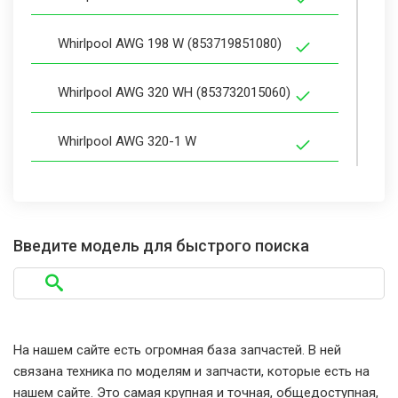
Whirlpool AWG 198 W (853719851080)
Whirlpool AWG 320 WH (853732015060)
Whirlpool AWG 320-1 W
Whirlpool AWG 320-1 W (853732045010)
Whirlpool AWG 320/WP-W-2
Введите модель для быстрого поиска
Whirlpool AWG 320/WP-W-2
(853732015280)
На нашем сайте есть огромная база запчастей. В ней
Whirlpool AWG 320/WP/1
связана техника по моделям и запчасти, которые есть на
(853732015270)
нашем сайте. Это самая крупная и точная, общедоступная,