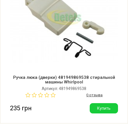
Whirlpool AWG 335-WH F
Whirlpool AWG 335-WH F
(853733529060)
Whirlpool AWG320/WP/1
Whirlpool AWG320WH
Ручка люка (дверки) 481949869538 стиральной
машины Whirlpool
Артикул: 481949869538
0 отзыва
235 грн
Купить