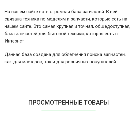
Miele ECO W 1944WPS W1944
На нашем сайте есть огромная база запчастей. В ней
связана техника по моделям и запчасти, которые есть на
Miele Eco W 6000
нашем сайте. Это самая крупная и точная, общедоступная,
база запчастей для бытовой техники, которая есть в
Miele ECO W 6000 W6546
Интернет
Данная база создана для облегчения поиска запчастей,
Miele Eco W 6500 WPS
как для мастеров, так и для розничных покупателей.
Miele ECO W 6500 WPS W6546
Miele EcoActive W1900
ПРОСМОТРЕННЫЕ ТОВАРЫ
Miele EcoActive W1900 Plus
Miele EcoComfort