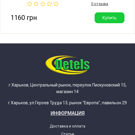
Miele ECOLINE W1935
Италия.
0 отзыва
1160 грн
Купить
Miele Edition 111
Miele EDITION 111 W6546
Miele Exclusive
Miele Exklusiv Edition
Miele EXKLUSIV EDITION W1662
г.Харьков, Центральный рынок, переулок Пискуновский 15,
магазин 14
Miele EXKLUSIV EDITION W1664
г.Харьков, ул.Героев Труда 13, рынок "Европа", павильон 29
ИНФОРМАЦИЯ
Miele EXKLUSIV EDITION W1762
Доставка и оплата
Статьи
Miele EXKLUSIV EDITION W1964