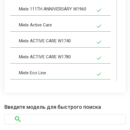
Miele 111TH ANNIVERSARY W1960
Miele Active Care
Miele ACTIVE CARE W1740
Miele ACTIVE CARE W1780
Miele Eco Line
Miele Eco W 1900 WPS
Miele ECO W 1900 WPS W1916
Введите модель для быстрого поиска
Miele Eco W 1944WPS