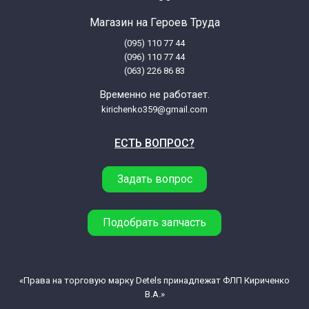
Магазин на Героев Труда
Miele GALA GRANDE XL W1960
(095) 110 77 44
(096) 110 77 44
Miele HOME CARE W1730
(063) 226 86 83
Временно не работает.
Miele HomeCare
kirichenko359@gmail.com
ЕСТЬ ВОПРОС?
Miele Komfort
Задать вопрос
Miele KOMFORT W1713
Miele Meteor 1000 W1514
Подобрать запчасть
Miele Meteor 4000
«Права на торговую марку Detels принадлежат ФЛП Кириченко
В.А.»
Miele METEOR 4000 W4164