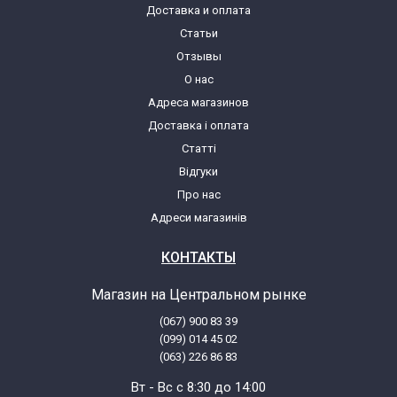
Доставка и оплата
Статьи
Philips FC8617/01
Отзывы
О нас
Philips FC8619/01
Адреса магазинов
Доставка і оплата
Philips FC8712/02
Статті
Відгуки
Philips FC8714/02
Про нас
Адреси магазинів
Philips FC8716/02
КОНТАКТЫ
Philips FC8720/01
Магазин на Центральном рынке
(067) 900 83 39
Philips FC8724/01
(099) 014 45 02
(063) 226 86 83
Philips FC8733/01
Вт - Вс с 8:30 до 14:00