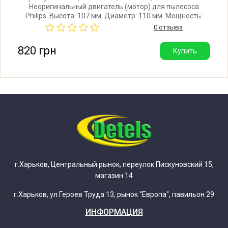
Неоригинальный двигатель (мотор) для пылесоса
Philips. Высота: 107 мм. Диаметр: 110 мм. Мощность:
Philips FC8608/01
1600W. Производитель: Whicepart (Китай). Хорошее
0 отзыва
качество.
820 грн
Купить
Philips FC8608/03
Philips FC8608/05
Philips FC8611/02
Philips FC8612/02
Philips FC8613/02
г.Харьков, Центральный рынок, переулок Пискуновский 15,
магазин 14
Philips FC8614/02
г.Харьков, ул.Героев Труда 13, рынок "Европа", павильон 29
ИНФОРМАЦИЯ
Philips FC8615/02