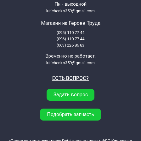
Пн - выходной
Philips FC8734/02
kirichenko359@gmail.com
Магазин на Героев Труда
Philips FC8734/71
(095) 110 77 44
(096) 110 77 44
Philips FC8738/01
(063) 226 86 83
Временно не работает.
Philips FC8740/02
kirichenko359@gmail.com
ЕСТЬ ВОПРОС?
Philips FC8913/01
Задать вопрос
Philips FC9002/01
Philips FC9007/01
Подобрать запчасть
Philips FC9009/01
«Права на торговую марку Detels принадлежат ФЛП Кириченко