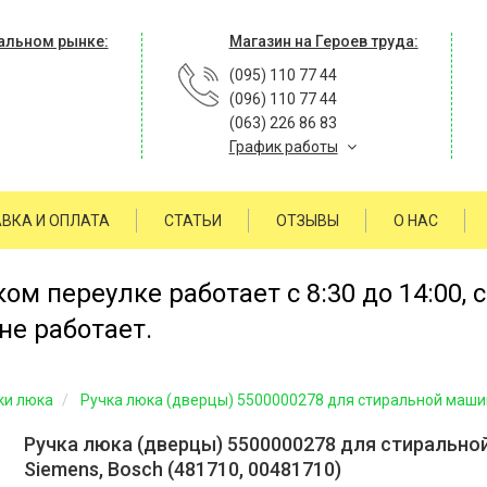
альном рынке:
Магазин на Героев труда:
(095) 110 77 44
(096) 110 77 44
(063) 226 86 83
График работы
ВКА И ОПЛАТА
СТАТЬИ
ОТЗЫВЫ
О НАС
м переулке работает с 8:30 до 14:00, 
не работает.
ки люка
Ручка люка (дверцы) 5500000278 для стиральной машин
Ручка люка (дверцы) 5500000278 для стиральн
Siemens, Bosch (481710, 00481710)