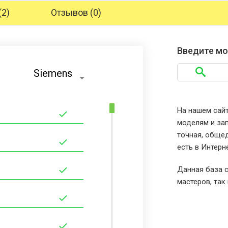
(2)
Отзывов (0)
Введите мо
Siemens
На нашем сайт
моделям и зап
точная, общед
есть в Интерн
Данная база с
мастеров, так