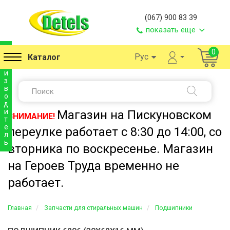
(067) 900 83 39
показать еще
п
0
Рус
Каталог
р
о
и
з
в
о
д
и
Магазин на Пискуновском
ВНИМАНИЕ!
т
е
переулке работает с 8:30 до 14:00, со
л
ь
вторника по воскресенье. Магазин
на Героев Труда временно не
работает.
Главная
Запчасти для стиральных машин
Подшипники