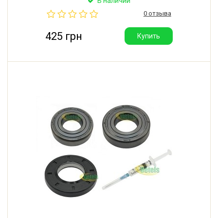
В наличии
оригинальный JY 37*66*9,5/12 с заводской смазкой
0 отзыва
(Южная Корея).
425 грн
Купить