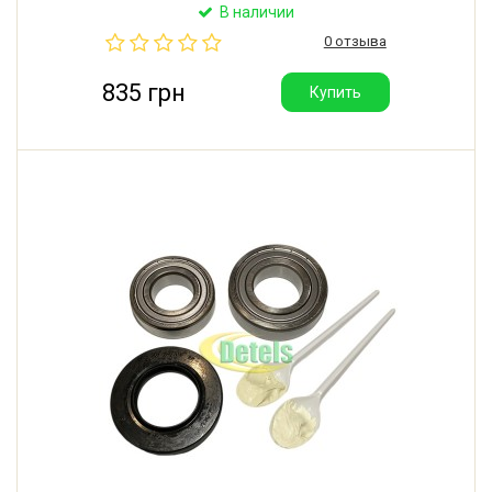
(Болгария); 3) сальник Rolf 35*62*11/12,5 (Италия);
В наличии
4) смазка Hydra 2 (Италия) для сальника и втулки
0 отзыва
крестовины - 2 порции.
835 грн
Купить