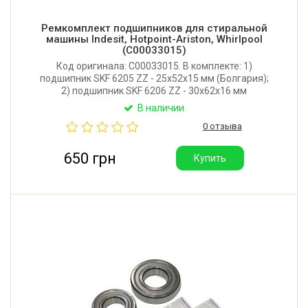
Ремкомплект подшипников для стиральной
машины Indesit, Hotpoint-Ariston, Whirlpool
(C00033015)
Код оригинала: C00033015. В комплекте: 1)
подшипник SKF 6205 ZZ - 25x52x15 мм (Болгария);
2) подшипник SKF 6206 ZZ - 30x62x16 мм
(Болгария); 3) сальник Rolf 35*62*8,5/10,5 (Италия);
В наличии
4) смазка Hydra 2 (Италия) для сальника и втулки
0 отзыва
крестовины - 2 порции.
650 грн
Купить