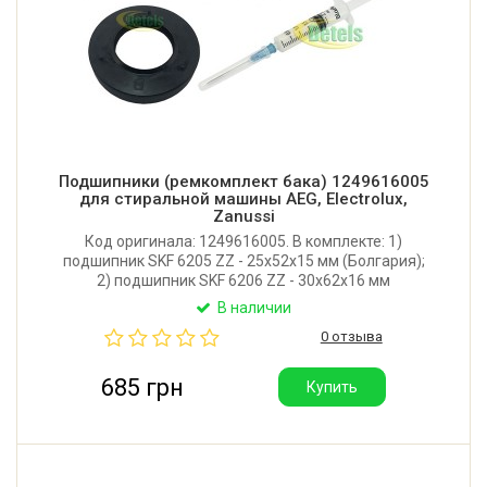
Подшипники (ремкомплект бака) 1249616005
для стиральной машины AEG, Electrolux,
Zanussi
Код оригинала: 1249616005. В комплекте: 1)
подшипник SKF 6205 ZZ - 25x52x15 мм (Болгария);
2) подшипник SKF 6206 ZZ - 30x62x16 мм
(Болгария); 3) сальник Rolf 35*62*11/12,5 (Италия);
В наличии
4) смазка для сальника Hydra-2 2ml в шприце
0 отзыва
(Италия).
685 грн
Купить