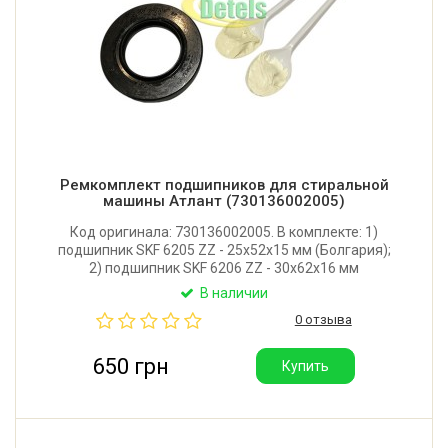
Ремкомплект подшипников для стиральной
машины Атлант (730136002005)
Код оригинала: 730136002005. В комплекте: 1)
подшипник SKF 6205 ZZ - 25x52x15 мм (Болгария);
2) подшипник SKF 6206 ZZ - 30x62x16 мм
(Болгария); 3) сальник Rolf 35*62*8,5/10,5 (Италия);
В наличии
4) смазка Hydra 2 (Италия) для сальника и втулки
0 отзыва
крестовины - 2 порции.
650 грн
Купить