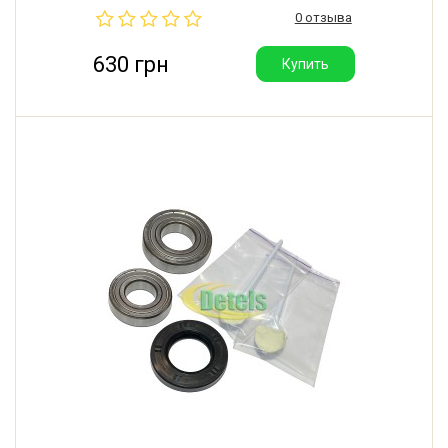
сальника и втулки крестовины Hydra-2 2ml в
0 отзыва
шприце - 2 порции.
630 грн
Купить