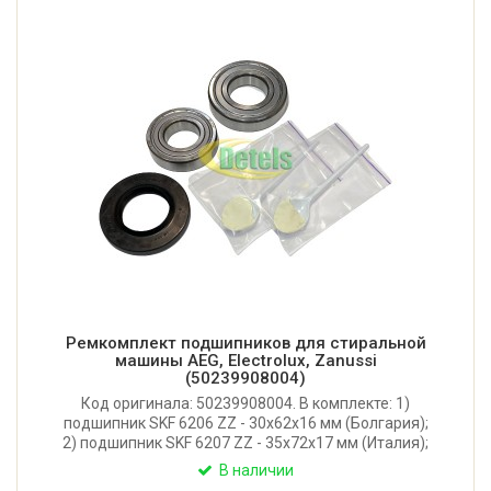
Ремкомплект подшипников для стиральной
машины AEG, Electrolux, Zanussi
(50239908004)
Код оригинала: 50239908004. В комплекте: 1)
подшипник SKF 6206 ZZ - 30x62x16 мм (Болгария);
2) подшипник SKF 6207 ZZ - 35x72x17 мм (Италия);
3) сальник Rolf 40,2*72*10/13,5 (Италия); 4) смазка
В наличии
Hydra 2 (Италия) для сальника и втулки крестовины