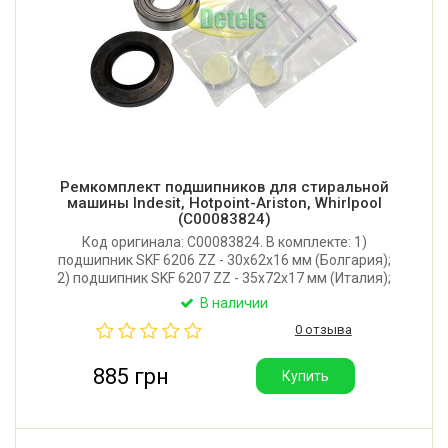
Ремкомплект подшипников для стиральной
машины Indesit, Hotpoint-Ariston, Whirlpool
(C00083824)
Код оригинала: C00083824. В комплекте: 1)
подшипник SKF 6206 ZZ - 30x62x16 мм (Болгария);
2) подшипник SKF 6207 ZZ - 35x72x17 мм (Италия);
3) сальник Rolf 40,2*72*10/13,5 (Италия); 4) смазка
В наличии
Hydra 2 (Италия) для сальника и втулки крестовины
0 отзыва
- 2 порции.
885 грн
Купить