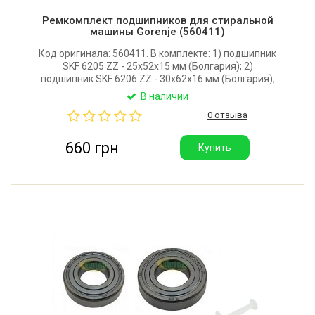
Ремкомплект подшипников для стиральной
машины Gorenje (560411)
Код оригинала: 560411. В комплекте: 1) подшипник
SKF 6205 ZZ - 25x52x15 мм (Болгария); 2)
подшипник SKF 6206 ZZ - 30x62x16 мм (Болгария);
3) сальник WLK 35*62*10 (Тайвань); 4) смазка Hydra
В наличии
2 (Италия) для сальника и втулки крестовины - 2
0 отзыва
порции.
660 грн
Купить