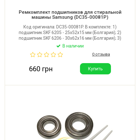
Ремкомплект подшипников для стиральной
машины Samsung (DC35-00081P)
Код оригинала: DC35-00081P. В комплекте: 1)
подшипник SKF 6205 - 25x52x15 мм (Болгария); 2)
подшипник SKF 6206 - 30x62x16 мм (Болгария); 3)
сальник JY 35*65,55*10/12 (Южная Корея); 4)
В наличии
смазка Hydra 2 (Италия) для втулки крестовины.
0 отзыва
660 грн
Купить