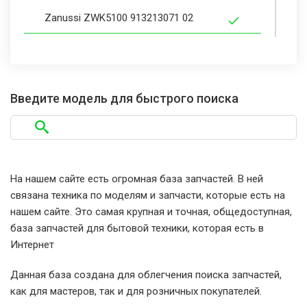
Zanussi ZWK5100 913213071 02
Zanussi ZWP580 913101215 00
Zanussi ZWP580 913101231 00
Введите модель для быстрого поиска
Zanussi ZWP580 913101231 01
Zanussi ZWP580 913101231 02
На нашем сайте есть огромная база запчастей. В ней
связана техника по моделям и запчасти, которые есть на
Zanussi ZWP580 913101231 03
нашем сайте. Это самая крупная и точная, общедоступная,
база запчастей для бытовой техники, которая есть в
Zanussi ZWP580 913101231 04
Интернет
Данная база создана для облегчения поиска запчастей,
Zanussi ZWP580 913101231 05
как для мастеров, так и для розничных покупателей.