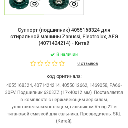
Суппорт (подшипник) 4055168324 для
стиральной машины Zanussi, Electrolux, AEG
(4071424214) - Китай
В наличии
0 отзывов
код оригинала:
4055168324, 4071424214, 4055012662, 1469058, PA66-
30FV. Подшипник 6203ZZ (17x40x12 мм). Поставляется
в комплекте с нержавеющим зеркалом,
уплотнительным кольцом, сальником V-ring 22 и
титановой смазкой для сальника. Прозводитель: SKL
(Китай).