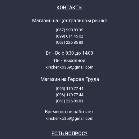
КОНТАКТЫ
Zanussi ZWP582 913101332 04
Магазин на Центральном рынке
(067) 900 83 39
Zanussi ZWP582 913101332 05
(099) 014 45 02
(063) 226 86 83
Zanussi ZWP582 913101332 06
Вт - Вс с 8:30 до 14:00
Пн - выходной
Zanussi ZWP582 913101403 01
kirichenko359@gmail.com
Магазин на Героев Труда
Zanussi ZWQ260 913214361 00
(095) 110 77 44
(096) 110 77 44
Zanussi ZWQ260 913214361 01
(063) 226 86 83
Временно не работает.
Zanussi ZWQ260 913215421 00
kirichenko359@gmail.com
ЕСТЬ ВОПРОС?
Zanussi ZWQ260 913215421 01