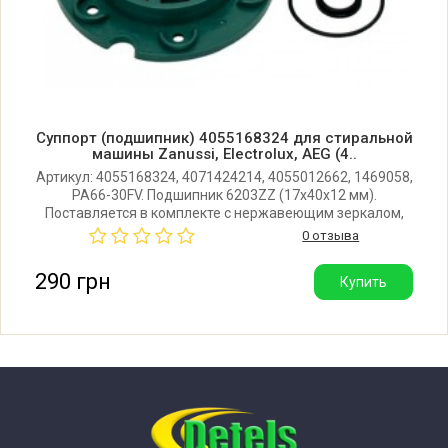
Zanussi ZWP580 913213091 00
Zanussi ZWP580 913213091 01
Zanussi ZWP580 913213091 02
Суппорт (подшипник) 4055168324 для стиральной
машины Zanussi, Electrolux, AEG (4..
Zanussi ZWP580 913213091 03
Артикул: 4055168324, 4071424214, 4055012662, 1469058,
PA66-30FV. Подшипник 6203ZZ (17x40x12 мм).
Поставляется в комплекте с нержавеющим зеркалом,
Zanussi ZWP580 913213091 04
уплотнительным кольцом, сальником V-ring 22 и
0 отзыва
титановой смазкой для сальника. Прозводитель: SKL
(Китай).
290 грн
Купить
Zanussi ZWP581 913101326 00
Zanussi ZWP581 913101326 01
Zanussi ZWP581 913101326 02