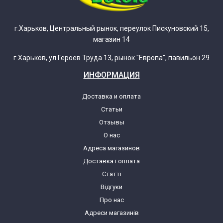
Zanussi ZWP581 913101326 03
Zanussi ZWP581 913101326 04
г.Харьков, Центральный рынок, переулок Пискуновский 15,
магазин 14
Zanussi ZWP581 913101326 05
г.Харьков, ул.Героев Труда 13, рынок "Европа", павильон 29
ИНФОРМАЦИЯ
Zanussi ZWP581 913101326 06
Доставка и оплата
Статьи
Zanussi ZWP581 913101326 07
Отзывы
О нас
Zanussi ZWP582 913101332 00
Адреса магазинов
Доставка і оплата
Zanussi ZWP582 913101332 01
Статті
Відгуки
Zanussi ZWP582 913101332 02
Про нас
Адреси магазинів
Zanussi ZWP582 913101332 03